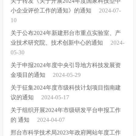
关于转发《关于开展2024年度国家科技型中
小企业评价工作的通知》的通知
2024-07-
10
关于公布2024年新建邢台市重点实验室、产
业技术研究院、技术创新中心的通知
2024-
05-30
关于申报2024年度中央引导地方科技发展资
金项目的通知
2024-05-29
关于征集2024年度市级科技计划项目指南建
议的通知
2024-05-17
关于组织开展2024年市级研发平台申报工作
的 通知
2024-04-07
邢台市科学技术局2023年政府网站年度工作