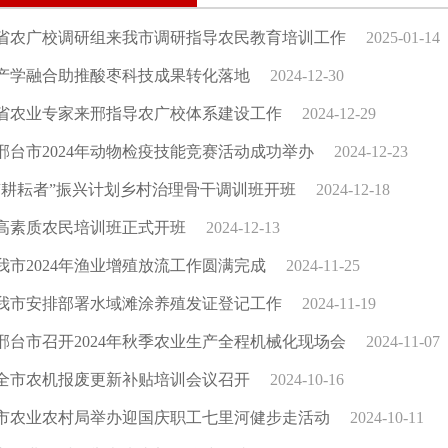
省农广校调研组来我市调研指导农民教育培训工作
2025-01-14
产学融合助推酸枣科技成果转化落地
2024-12-30
省农业专家来邢指导农广校体系建设工作
2024-12-29
邢台市2024年动物检疫技能竞赛活动成功举办
2024-12-23
“耕耘者”振兴计划乡村治理骨干调训班开班
2024-12-18
高素质农民培训班正式开班
2024-12-13
我市2024年渔业增殖放流工作圆满完成
2024-11-25
我市安排部署水域滩涂养殖发证登记工作
2024-11-19
邢台市召开2024年秋季农业生产全程机械化现场会
2024-11-07
全市农机报废更新补贴培训会议召开
2024-10-16
市农业农村局举办迎国庆职工七里河健步走活动
2024-10-11