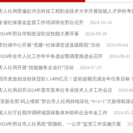
市人社局受邀赴河北科技工程职业技术大学开展技能人才评价考
全省社保基金监督工作培训班在邢台召开
2024-10-14
2024年邢台市制造业职业技能大赛开幕
2024-09-20
市社保中心开展“党建+社保课堂进县级医院”活动
2024-09-04
2024年全市人社工作年中务虚会暨调度推进会召开
2024-08-01
市人社局开展“技能服务企业行”活动
2024-07-25
我市发放创业担保贷款1.1489亿元！提前超额完成全年任务目标
市人社局召开2024年度市直单位专业技术人才工作会议
2024-0
“安薪在邢 码上维权”邢台市人社局持续深化 “6+2+1”欠薪维权
省人社厅赴我市调研城居保集体补助和企业年金工作
2024-05-
2024年邢台市人社系统“双随机、一公开”监管工作实施方案
20