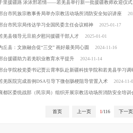
千里援疆路 浓浓邢若情——若羌县举行新一批援疆教师欢迎仪式
邢台市民族宗教事务局举办宗教活动场所消防安全知识讲座
20
邢台市民宗局传达学习全国民委主任会议精神
2025-01-17
若羌县领导元旦前夕慰问援疆干部人才
2025-01-01
内丘县：文旅融合促“三交” 画好最美同心圆
2024-11-16
邢台援疆助力若羌职业教育水平提升
2024-11-14
邢台学院校党委书记贾云霄率队赴新疆科技学院和若羌县学习调
若羌医院完成首例DSA引导下微创肠梗阻导管置入术
2024-11-
襄都区委统战部（民宗局）组织开展宗教活动场所消防安全培训
首页
上一页
1
/116
下一页