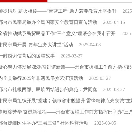
师徒结对 薪火相传——“青蓝工程”助力若羌教育水平提升
2025
邢台市民宗局举办全民国家安全教育日宣传活动
2025-04-15
全省推动赋予民贸民品工作“三个意义”座谈会在我市召开
2025
市民宗局开展“青年业务大讲堂”活动
2025-04-08
一封感谢信背后的援疆故事
2025-03-27
凝心聚力谋发展 砥砺奋进谱新篇——邢台市援疆工作前方指挥部召
内丘县举行2025年非遗民俗乡艺汇演活动
2025-03-27
邢台市扎根西部、民族团结进步的典范：尹同鑫
2025-03-27
市民宗局组织开展“党建引领市容市貌提升 雷锋精神点亮泉城”
巾帼绽芳华 奋进新征程——邢台市援疆工作前方指挥部举办“三
邢台援疆医生举办“三减三健” 社区科普活动
2025-03-05