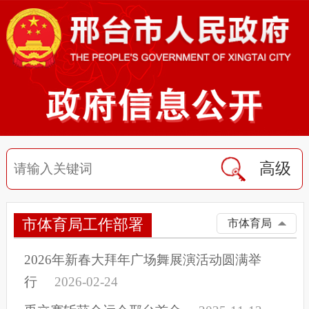
高级
市体育局工作部署
市体育局
2026年新春大拜年广场舞展演活动圆满举
行
2026-02-24