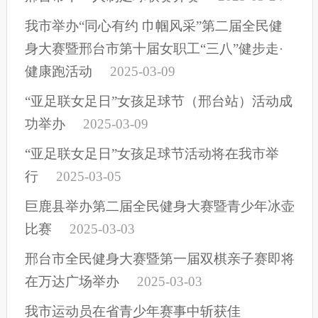
我市举办“同心有约 巾帼风采”第二届全民健
身大赛暨邢台市第十届女职工“三八”健步走·
健康跑活动
2025-03-09
“亚足联女足日”女孩足球节（邢台站）活动成
功举办
2025-03-09
“亚足联女足日”女孩足球节活动将在我市举
行
2025-03-05
巨鹿县举办第二届全民健身大赛暨青少年冰壶
比赛
2025-03-03
邢台市全民健身大赛暨第一届双棋亲子赛即将
在万达广场举办
2025-03-03
我市运动员在省青少年赛事中斩获佳