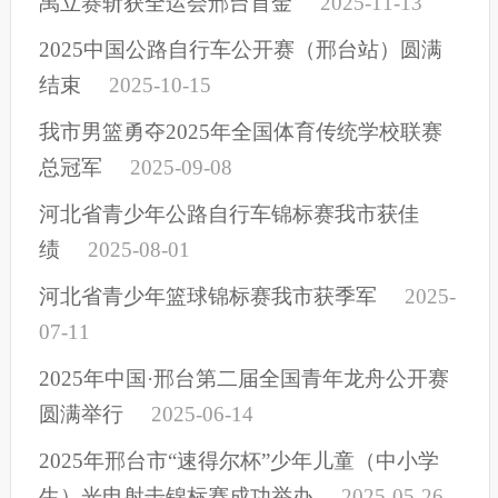
禹立赛斩获全运会邢台首金
2025-11-13
2025中国公路自行车公开赛（邢台站）圆满
结束
2025-10-15
我市男篮勇夺2025年全国体育传统学校联赛
总冠军
2025-09-08
河北省青少年公路自行车锦标赛我市获佳
绩
2025-08-01
河北省青少年篮球锦标赛我市获季军
2025-
07-11
2025年中国·邢台第二届全国青年龙舟公开赛
圆满举行
2025-06-14
2025年邢台市“速得尔杯”少年儿童（中小学
生）光电射击锦标赛成功举办
2025-05-26