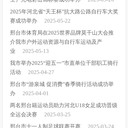
2025年河北省“天王杯”抗大路公路自行车大奖
赛成功举办
2025-05-22
邢台‌市体育局在2025世界品牌莫干山大会推
介我市户外运动资源与自行车运动及产
业‌
2025-05-13
我市举办2025“迎五一”市直单位干部职工骑行
活动
2025-04-27
邢台市“游泉城 促消费”春季骑行活动成功举
办
2025-04-01
两名邢台籍运动员助力河北U18女足成功晋级
全运会决赛
2025-03-25
邢台市十一人制足球联赛开赛
2025-03-24