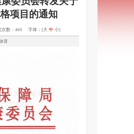
健康委员会转发关于
价格项目的通知
览次数：460 字体：[
大
中
小
]
卫生、体育