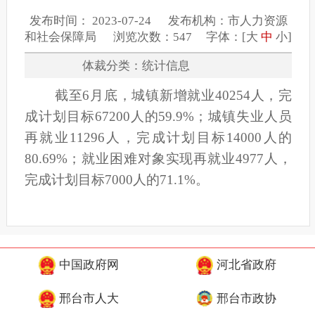
发布时间： 2023-07-24 发布机构：市人力资源
和社会保障局 浏览次数：547 字体：[
大
中
小
]
体裁分类：统计信息
截至
6
月底，城镇新增就业
40254
人，完
成计划
目标
67200人
的
59.9
%
；
城镇失业人员
再就业
11296
人，完成
计划目标
14000人
的
80.69
%
；
就业困难对象实现再就业
4977
人，
完成计划
目标
7000人
的
71.1
%
。
中国政府网
河北省政府
邢台市人大
邢台市政协