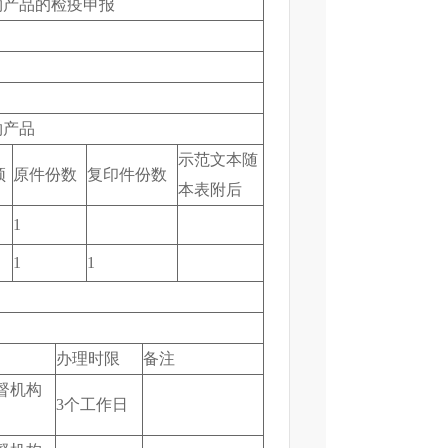
物产品的检疫申报
物产品
示范文本随
须
原件份数
复印件份数
本表附后
1
1
1
办理时限
备注
督机构
3个工作日