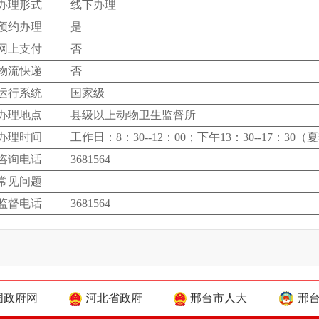
办理形式
线下办理
预约办理
是
网上支付
否
物流快递
否
运行系统
国家级
办理地点
县级以上动物卫生监督所
办理时间
工作日：8：30--12：00；下午13：30--17：30（夏季
咨询电话
3681564
常见问题
监督电话
3681564
国政府网
河北省政府
邢台市人大
邢