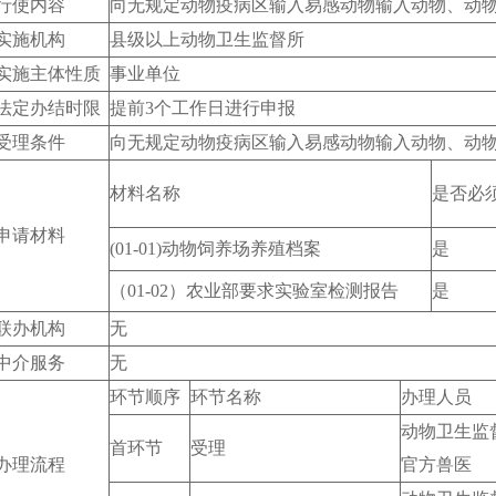
行使内容
向无规定动物疫病区输入易感动物输入动物、动
实施机构
县级以上动物卫生监督所
实施主体性质
事业单位
法定办结时限
提前3个工作日进行申报
受理条件
向无规定动物疫病区输入易感动物输入动物、动
材料名称
是否必
申请材料
(01-01)动物饲养场养殖档案
是
（01-02）农业部要求实验室检测报告
是
联办机构
无
中介服务
无
环节顺序
环节名称
办理人员
动物卫生监
首环节
受理
办理流程
官方兽医