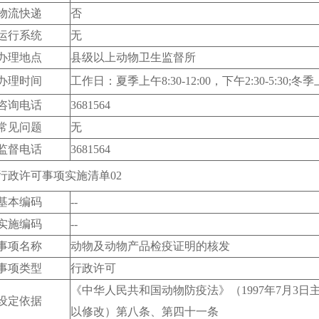
物流快递
否
运行系统
无
办理地点
县级以上动物卫生监督所
办理时间
工作日：夏季上午8:30-12:00，下午2:30-5:30;冬季上午8
咨询电话
3681564
常见问题
无
监督电话
3681564
行政许可事项实施清单02
基本编码
--
实施编码
--
事项名称
动物及动物产品检疫证明的核发
事项类型
行政许可
《中华人民共和国动物防疫法》（1997年7月3日主
设定依据
以修改）第八条、第四十一条