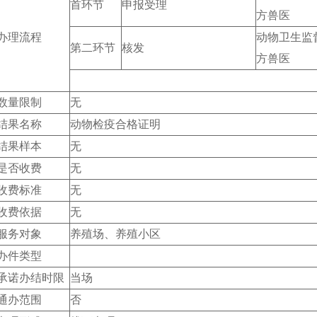
首环节
申报受理
方兽医
办理流程
动物卫生监
第二环节
核发
方兽医
数量限制
无
结果名称
动物检疫合格证明
结果样本
无
是否收费
无
收费标准
无
收费依据
无
服务对象
养殖场、养殖小区
办件类型
承诺办结时限
当场
通办范围
否