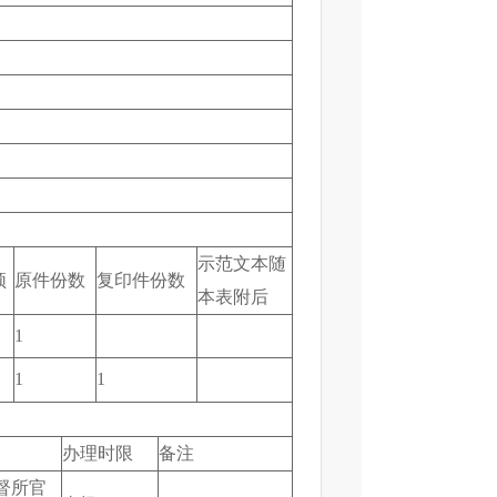
示范文本随
须
原件份数
复印件份数
本表附后
1
1
1
办理时限
备注
督所官