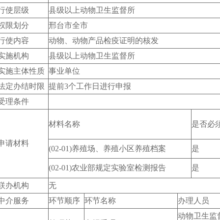
行使层级
县级以上动物卫生监督所
权限划分
邢台市全市
行使内容
动物、动物产品检疫证明的核发
实施机构
县级以上动物卫生监督所
实施主体性质
事业单位
法定办结时限
提前3个工作日进行申报
受理条件
材料名称
是否必
申请材料
(02-01)养殖场、养殖小区养殖档案
是
(02-01)农业部规定实验室检测报告
是
联办机构
无
中介服务
环节顺序
环节名称
办理人员
动物卫生监