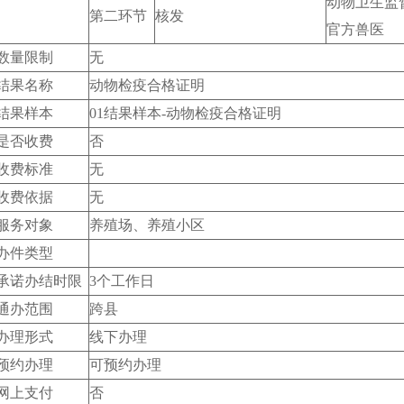
动物卫生监
第二环节
核发
官方兽医
数量限制
无
结果名称
动物检疫合格证明
结果样本
01结果样本-动物检疫合格证明
是否收费
否
收费标准
无
收费依据
无
服务对象
养殖场、养殖小区
办件类型
承诺办结时限
3个工作日
通办范围
跨县
办理形式
线下办理
预约办理
可预约办理
网上支付
否