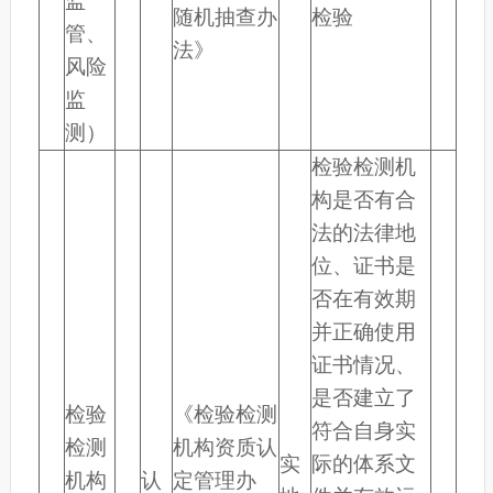
监
随机抽查办
检验
管、
法》
风险
监
测）
检验检测机
构是否有合
法的法律地
位、证书是
否在有效期
并正确使用
证书情况、
是否建立了
检验
《检验检测
符合自身实
检测
机构资质认
实
际的体系文
机构
认
定管理办