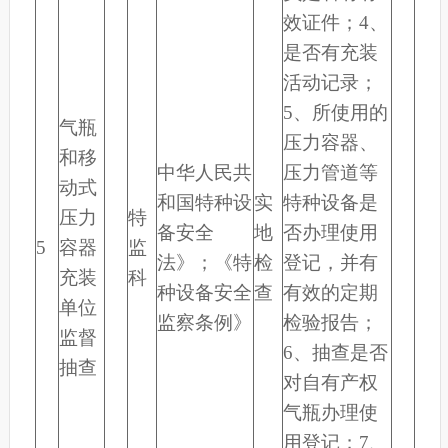
效证件；4、
是否有充装
活动记录；
5、所使用的
气瓶
压力容器、
和移
中华人民共
压力管道等
动式
和国特种设
实
特种设备是
压力
特
备安全
地
否办理使用
5
容器
监
法》；《特
检
登记，并有
充装
科
种设备安全
查
有效的定期
单位
监察条例》
检验报告；
监督
6、抽查是否
抽查
对自有产权
气瓶办理使
用登记；7、