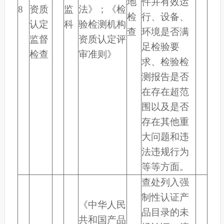
地
件并有效运
8
资质
监
法》；《检
检
行、设备、
认定
科
验检测机构
查
环境是否满
监督
资质认定评
足检验要
检查
审准则》
求、检验检
测报告是否
在存在超范
围以及是否
存在其他重
大问题和违
法违规行为
等等方面。
查处列入强
制性认证产
《中华人民
品目录的未
共和国产品