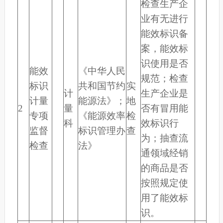
检查生产企
业有无进行
能效标识备
案，能效标
识使用是否
能效
《中华人民
规范；检查
标识
共和国节约
实
计
生产企业是
计量
能源法》；
地
2
量
否有冒用能
专项
《能源效率
检
科
效标识行
监督
标识管理办
查
为；抽查流
检查
法》
通领域经销
的商品是否
按照规定使
用了能效标
识。