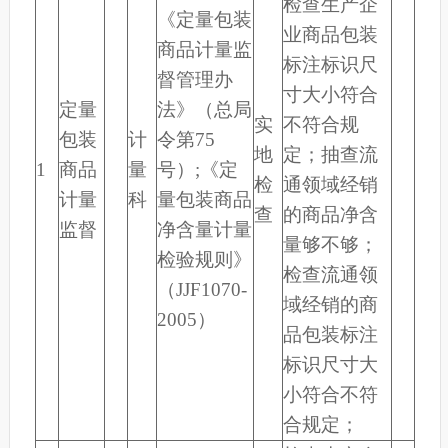
检查生产企
《定量包装
业商品包装
商品计量监
标注标识尺
督管理办
寸大小符合
定量
法》（总局
实
不符合规
包装
计
令第75
地
定；抽查流
1
商品
量
号）;《定
检
通领域经销
计量
科
量包装商品
查
的商品净含
监督
净含量计量
量够不够；
检验规则》
检查流通领
（JJF1070-
域经销的商
2005）
品包装标注
标识尺寸大
小符合不符
合规定；