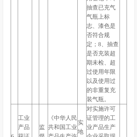
抽查已充气
气瓶上标
志、漆色是
否符合规
定；8、抽查
是否充装超
期未检、超
过使用年限
以及使用过
的非重复充
装气瓶。
对实施许可
工业
《中华人民
证管理的工
实
产品
监
共和国工业
业产品生产
地
6
获证
督
产品生产许
企业采取现