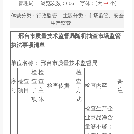
管理局 浏览次数：606 字体：[
大
中
小
]
体裁分类：行政监管 主题分类：市场监管、安全
生产监管
邢台市质量技术监督局随机抽查市场监管
执法事项清单
单位名称： 邢台市质量技术监督局
检
检
检
序
检查
查
查
查
备
检查依据
检查内容
号
项目
子
主
方
注
项
体
式
检查生产企
业商品净含
量够不够；