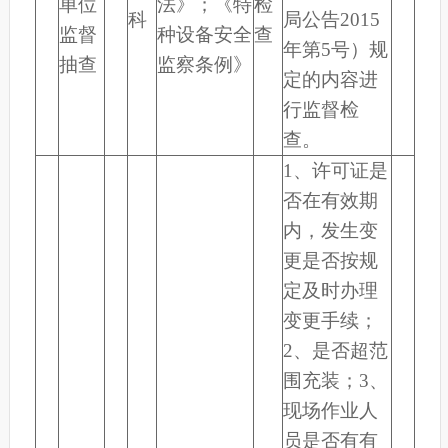
单位
法》；《特
检
科
局公告2015
监督
种设备安全
查
年第5号）规
抽查
监察条例》
定的内容进
行监督检
查。
1、许可证是
否在有效期
内，发生变
更是否按规
定及时办理
变更手续；
2、是否超范
围充装；3、
现场作业人
员是否有有