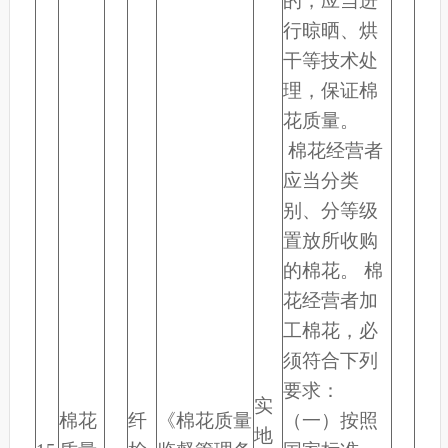
的，应当进
行晾晒、烘
干等技术处
理，保证棉
花质量。
棉花经营者
应当分类
别、分等级
置放所收购
的棉花。 棉
花经营者加
工棉花，必
须符合下列
要求：
实
棉花
纤
《棉花质量
（一）按照
地