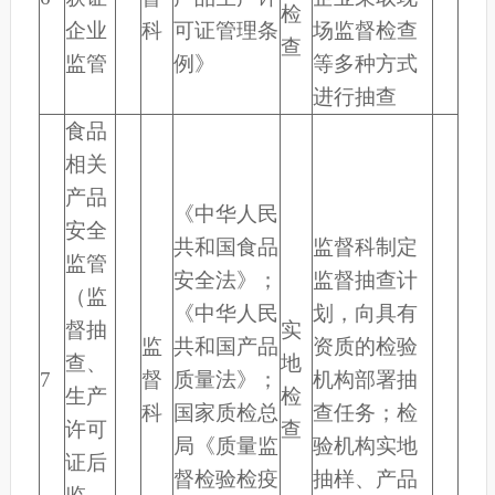
检
企业
科
可证管理条
场监督检查
查
监管
例》
等多种方式
进行抽查
食品
相关
产品
《中华人民
安全
共和国食品
监督科制定
监管
安全法》；
监督抽查计
（监
《中华人民
划，向具有
督抽
实
监
共和国产品
资质的检验
查、
地
7
督
质量法》；
机构部署抽
生产
检
科
国家质检总
查任务；检
许可
查
局《质量监
验机构实地
证后
督检验检疫
抽样、产品