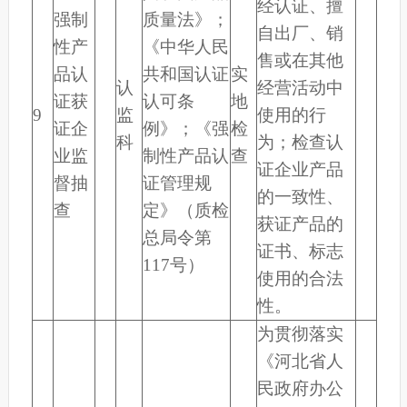
经认证、擅
强制
质量法》；
自出厂、销
性产
《中华人民
售或在其他
品认
共和国认证
实
认
经营活动中
证获
认可条
地
9
监
使用的行
证企
例》；《强
检
科
为；检查认
业监
制性产品认
查
证企业产品
督抽
证管理规
的一致性、
查
定》（质检
获证产品的
总局令第
证书、标志
117号）
使用的合法
性。
为贯彻落实
《河北省人
民政府办公