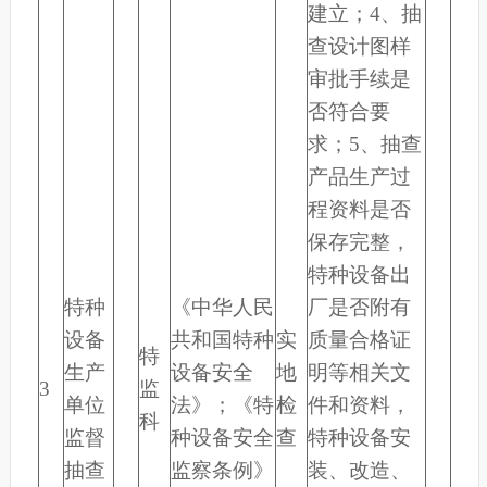
建立；4、抽
查设计图样
审批手续是
否符合要
求；5、抽查
产品生产过
程资料是否
保存完整，
特种设备出
特种
《中华人民
厂是否附有
设备
共和国特种
实
质量合格证
特
生产
设备安全
地
明等相关文
3
监
单位
法》；《特
检
件和资料，
科
监督
种设备安全
查
特种设备安
抽查
监察条例》
装、改造、