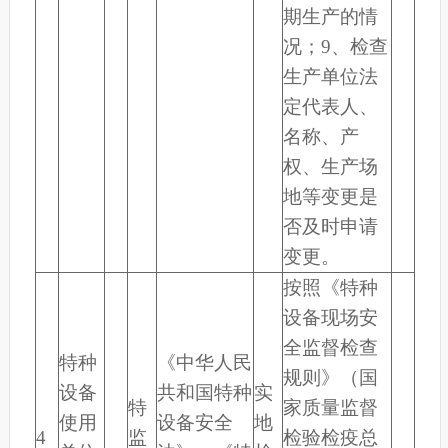
期生产的情
况；9、检查
生产单位法
定代表人、
名称、产
权、生产场
地等变更是
否及时申请
变更。
按照《特种
设备现场安
全监督检查
特种
《中华人民
规则》（国
设备
共和国特种
实
特
家质量监督
使用
设备安全
地
4
监
检验检疫总