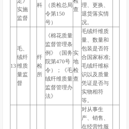
定》
检
科
（质检总局
理、更换、
实施
查
令第150
退货落实情
监督
号）
况。
毛绒纤维质
《棉花质量
量、数量和
监督管理条
毛、
包装是否符
例》（国务
实
绒纤
纤
合国家标准;
院第470号
地
13
维质
检
毛绒纤维标
令）；《毛
检
量监
所
识以及质量
绒纤维质量
查
督
凭证是否与
监督管理办
实物相符
法》
等。
对从事生
产、销售、
在经营性服