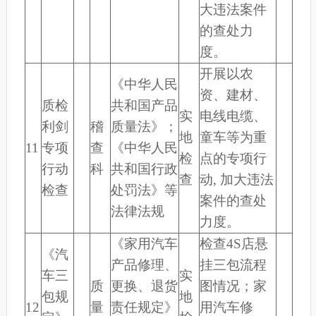
大违法案件
的查处力
度。
开展以农
《中华人民
资、建材、
质检
共和国产品
实
电线电缆、
利剑
稽
质量法》；
地
童车等为重
11
专项
查
《中华人民
检
点的专项行
行动
科
共和国行政
查
动, 加大违法
检查
处罚法》等
案件的查处
法律法规
力度。
《家用汽车
检查4S店悬
《汽
产品修理、
挂三包流程
车三
实
质
更换、退货
图情况；家
包规
地
12
量
责任规定》
用汽车修