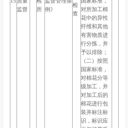
15
质量
检
监督管理条
国家标准，
检
监督
所
例》
对所加工棉
查
花中的异性
纤维和其他
有害物质进
行分拣，并
予以排除；
（二）按照
国家标准，
对棉花分等
级加工，并
对加工后的
棉花进行包
装并标注标
识，标识应