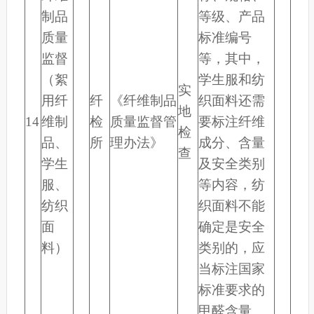
制品
等级、产品
质量
标准编号
监督
等，其中，
（絮
学生服和纺
实
用纤
纤
《纤维制品
织面料还需
地
14
维制
检
质量监督管
要标注纤维
检
品、
所
理办法》
成分、含量
查
学生
及安全类别
服、
等内容，纺
纺织
织面料不能
面
确定是安全
料）
类别的，应
当标注国家
标准要求的
甲醛含量、