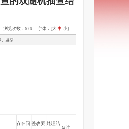
检查的双随机抽查结
 浏览次数：576 字体：[
大
中
小
]
、人事、监察
存在问
整改要
处理结
备注