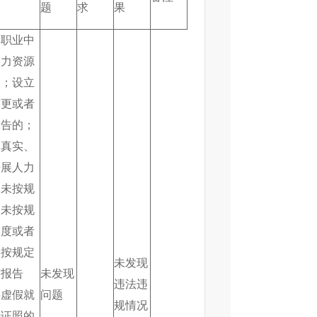
题
求
果
事职业中
人力资源
的；设立
变更或者
报告的；
不真实、
开展人力
；未按规
，未按规
制度或者
未按规定
未发现
度报告
未发现
违法违
供虚假就
问题
规情况
法证照的