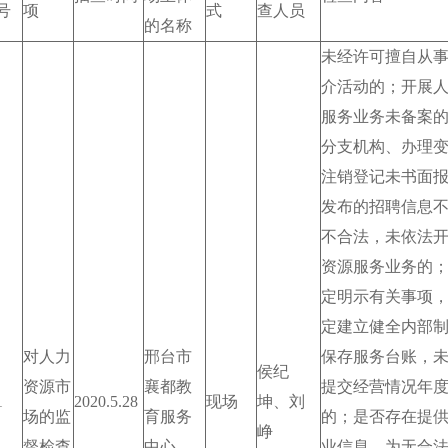
号
项
式
查人员
的名称
未经许可擅自从
介活动的；开展
服务业务未备案
分支机构、办理
注销登记未书面
发布的招聘信息
不合法，未依法
资源服务业务的
定明示有关事项
定建立健全内部
对人力
邢台市
保存服务台账，
侯纪
资源市
襄都教
提交经营情况年
1
2020.5.28
现场
坤、刘
场的监
育服务
的；是否存在提
峥
督检查
中心
业信息，为无合