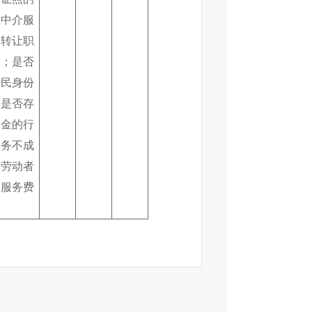
业中介服
、转让职
为；是否
居民身份
；是否存
押金的行
服务不成
向劳动者
介服务费