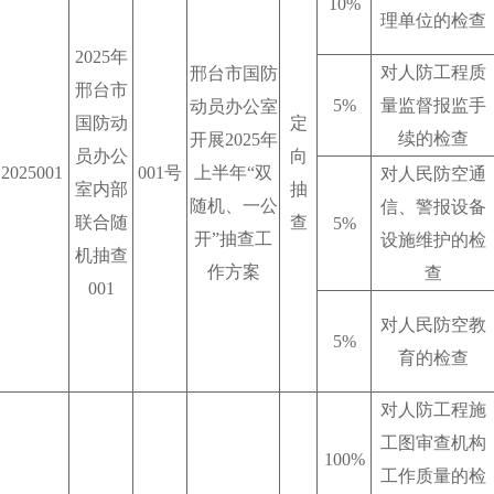
10%
理单位的检查
2025年
对人防工程质
邢台市国防
邢台市
5%
量监督报监手
动员办公室
国防动
定
续的检查
开展2025年
员办公
向
2025001
001号
上半年“双
对人民防空通
室内部
抽
随机、一公
信、警报设备
联合随
查
5%
开”抽查工
设施维护的检
机抽查
作方案
查
001
对人民防空教
5%
育的检查
对人防工程施
工图审查机构
100%
工作质量的检