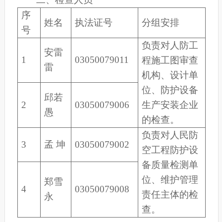
序
姓名
执法证号
分组安排
号
负责对人防工
安雷
1
03050079011
程施工图审查
雷
机构、设计单
位、防护设备
邱若
2
03050079006
生产安装企业
愚
的检查。
负责对人民防
3
孟 坤
03050079002
空工程防护设
备质量检测单
位、维护管理
郑雪
4
03050079008
责任主体的检
永
查。