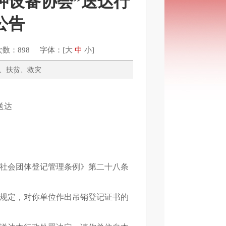
种设备协会”送达行
公告
次数：898 字体：[
大
中
小
]
民政、扶贫、救灾
送达
社会团体登记管理条例》第二十八条
规定，对你单位作出
吊销登记证书
的