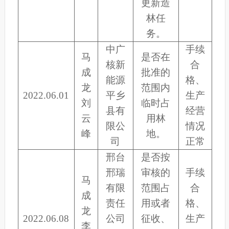
更新造
林任
务。
中广
手续
马
是否在
核新
合
成
批准的
能源
格、
龙
范围内
2022.06.01
平乡
生产
刘
临时占
县有
经营
云
用林
限公
情况
峰
地。
司
正常
邢台
是否按
邢瑞
审核的
手续
马
有限
范围占
合
成
责任
用或者
格、
龙
2022.06.08
公司
征收、
生产
李