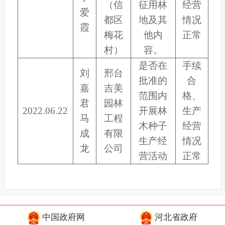
（信
征用林
经营
爱
都区
地及其
情况
霞
梅花
他内
正常
村）
容。
是否在
手续
刘
邢台
批准的
合
嘉
吉美
范围内
格、
君
园林
2022.06.22
开展林
生产
马
工程
木种子
经营
成
有限
生产经
情况
龙
公司
营活动
正常
中国政府网
河北省政府