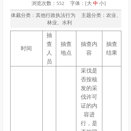
浏览次数：552 字体：[
大
中
小
]
体裁分类：其他行政执法行为 主题分类：农业、
林业、水利
抽
查
抽查
抽查内
抽查
时间
人
地点
容
结果
员
采伐是
否按核
发的采
伐许可
证的内
容进
行，是