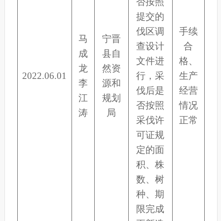
否按照
提交的
伐区调
手续
马
宁晋
查设计
合
成
县自
文件进
格、
龙
然资
2022.06.01
行，采
生产
李
源和
伐后是
经营
江
规划
否按照
情况
涛
局
采伐许
正常
可证规
定的面
积、株
数、树
种、期
限完成