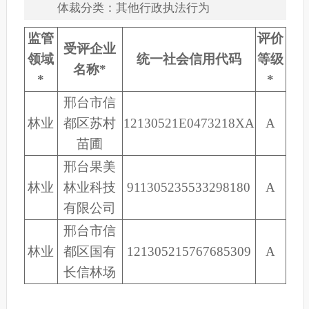
体裁分类：其他行政执法行为
监管
评价
受评企业
领域
统一社会信用代码
等级
名称
*
*
*
邢台市信
林业
都区苏村
12130521E0473218XA
A
苗圃
邢台果美
林业
林业科技
911305235533298180
A
有限公司
邢台市信
林业
都区国有
121305215767685309
A
长信林场