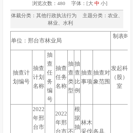
浏览次数：480 字体：[
大
中
小
]
体裁分类：其他行政执法行为 主题分类：农业、
林业、水利
制表时
单位：邢台市林业局
抽
查
抽
抽
抽查
抽查
发起科
抽查计
任
查
查
抽查
抽查对
计划
任务
（股）
划编号
务
类
比
事项
象范围
名称
名称
室
编
型
例
号
2022
根
2022
年邢
据
年邢
林木
台市
抽
台市
不
采伐
各县、