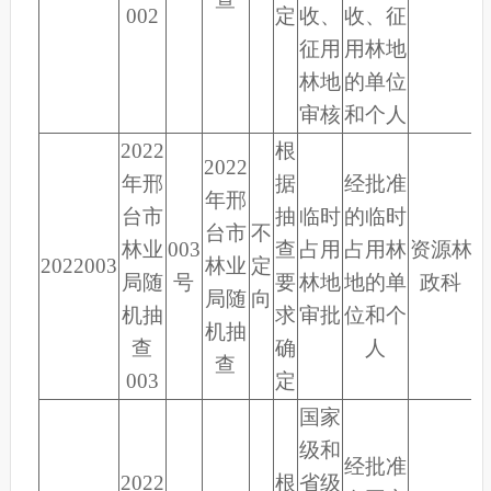
002
定
收、
收、征
征用
用林地
林地
的单位
审核
和个人
2022
根
2022
年邢
据
经批准
年邢
台市
抽
临时
的临时
台市
不
林业
003
查
占用
占用林
资源林
2022003
林业
定
局随
号
要
林地
地的单
政科
局随
向
机抽
求
审批
位和个
机抽
查
确
人
查
003
定
国家
级和
经批准
2022
根
省级