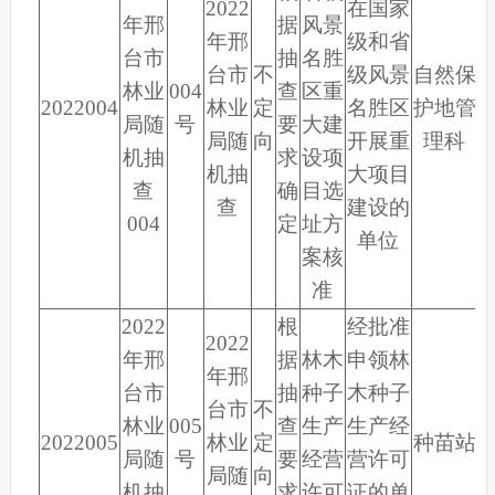
2022
在国家
年邢
据
风景
年邢
级和省
台市
抽
名胜
台市
不
级风景
自然保
林业
00
4
查
区重
2022004
林业
定
名胜区
护地管
局随
号
要
大建
局随
向
开展重
理科
机抽
求
设项
机抽
大项目
查
确
目选
查
建设的
004
定
址方
单位
案核
准
2022
根
经批准
2022
年邢
据
林木
申领林
年邢
台市
抽
种子
木种子
台市
不
林业
00
5
查
生产
生产经
2022005
林业
定
种苗站
局随
号
要
经营
营许可
局随
向
机抽
求
许可
证的单