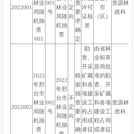
林业
001
查
资源林
2022001
林业
定
许可
市
局随
号
要
政科
局随
向
证核
（区）
机抽
求
机抽
发
查
确
查
001
定
勘
由省林
查、
业和草
开采
原局批
2022
根
矿藏
准的勘
2022
年邢
据
和各
查、开
年邢
台市
抽
项建
采矿藏
台市
不
林业
002
查
设工
和各项
资源林
2022002
林业
定
局随
号
要
程占
建设工
政科
局随
向
机抽
求
用或
程占用
机抽
查
确
者征
或者征
查