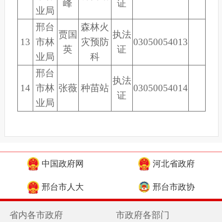
峰
证
业局
邢台
森林火
贾国
执法
13
市林
灾预防
03050054013
英
证
业局
科
邢台
执法
14
市林
张薇
种苗站
03050054014
证
业局
中国政府网
河北省政府
邢台市人大
邢台市政协
省内各市政府
市政府各部门