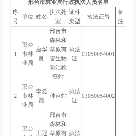
邢台市林业局行政执法人员名单
序
执法处
证件
备
单位
姓名
执法证号
号
室
类型
注
邢台市
森林和
邢台
唐华
草原有
执法
1
市林
03050054001
良
害生物
证
业局
防治检
疫站
邢台
李爱
执法
2
市林
种苗站
03050054002
霞
证
业局
邢台市
森林和
邢台
王冠
草原有
执法