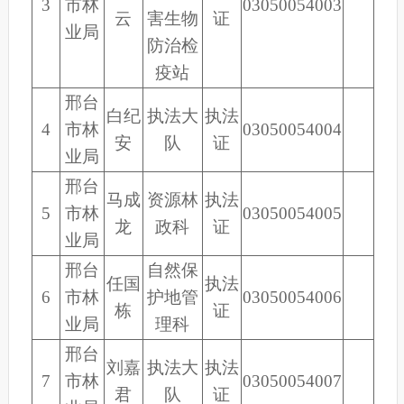
3
市林
03050054003
云
害生物
证
业局
防治检
疫站
邢台
白纪
执法大
执法
4
市林
03050054004
安
队
证
业局
邢台
马成
资源林
执法
5
市林
03050054005
龙
政科
证
业局
邢台
自然保
任国
执法
6
市林
护地管
03050054006
栋
证
业局
理科
邢台
刘嘉
执法大
执法
7
市林
03050054007
君
队
证