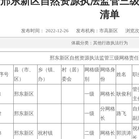
邢东新区自然资源执法监管三
清单
发布时间： 2022-12-26 发布机构：市高新区 浏览次
体裁分类：其他行政执法
邢东新区自然资源执法监管三级网格责任人
县（市、
乡（镇、
村（居）
网格级
网络身
序号
姓名
职
区）
办）
委会
别
份
管
1
邢东新区
一级
网格长
耿俊利
主
分网格
自
2
邢东新区
一级
路飞
长
副
祝
3
邢东新区
祝村镇
二级
网格长
郭洪涛
长