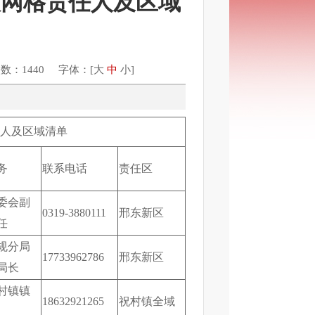
级网格责任人及区域
数：1440 字体：[
大
中
小
]
行为
及区域清单
务
联系电话
责任区
委会副
0319-3880111
邢东新区
任
规分局
17733962786
邢东新区
局长
村镇镇
18632921265
祝村镇全域