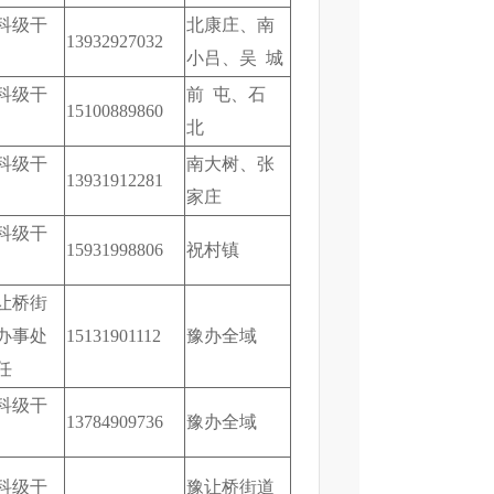
科级干
北康庄、南
13932927032
小吕、吴 城
科级干
前 屯、石
15100889860
北
科级干
南大树、张
13931912281
家庄
科级干
15931998806
祝村镇
让桥街
办事处
15131901112
豫办全域
任
科级干
13784909736
豫办全域
科级干
豫让桥街道