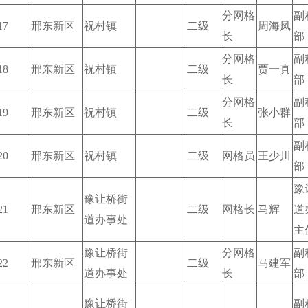
分网格
副
17
邢东新区
祝村镇
二级
周海凤
长
部
分网格
副
18
邢东新区
祝村镇
二级
贾一真
长
部
分网格
副
19
邢东新区
祝村镇
二级
张小群
长
部
副
20
邢东新区
祝村镇
二级
网格员
王少川
部
豫
豫让桥街
21
邢东新区
二级
网格长
马辉
道
道办事处
主
豫让桥街
分网格
副
22
邢东新区
二级
马建军
道办事处
长
部
豫让桥街
副