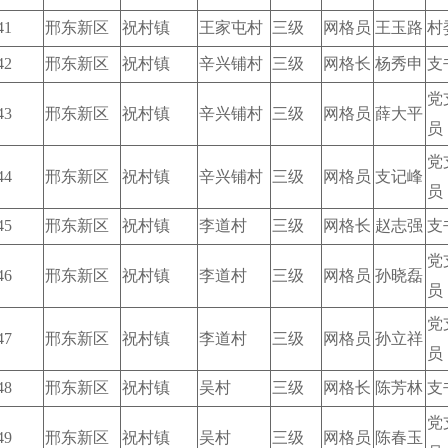
41
邢东新区
祝村镇
王家屯村
三级
网格员
王玉路
村
42
邢东新区
祝村镇
辛兴铺村
三级
网格长
杨秀申
支
党
43
邢东新区
祝村镇
辛兴铺村
三级
网格员
薛大平
员
党
44
邢东新区
祝村镇
辛兴铺村
三级
网格员
支记峰
员
45
邢东新区
祝村镇
李道村
三级
网格长
赵志强
支
党
46
邢东新区
祝村镇
李道村
三级
网格员
孙晓磊
员
党
47
邢东新区
祝村镇
李道村
三级
网格员
孙立祥
员
48
邢东新区
祝村镇
吴村
三级
网格长
陈芳林
支
党
49
邢东新区
祝村镇
吴村
三级
网格员
陈春玉