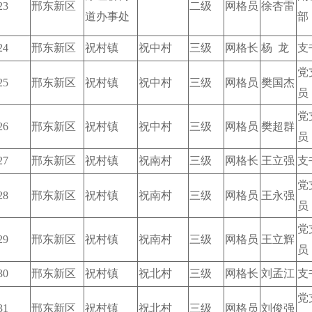
23
邢东新区
二级
网格员
徐杏雷
道办事处
部
24
邢东新区
祝村镇
祝中村
三级
网格长
杨 龙
支
党
25
邢东新区
祝村镇
祝中村
三级
网格员
樊国杰
员
党
26
邢东新区
祝村镇
祝中村
三级
网格员
樊超群
员
27
邢东新区
祝村镇
祝南村
三级
网格长
王立强
支
党
28
邢东新区
祝村镇
祝南村
三级
网格员
王永强
员
党
29
邢东新区
祝村镇
祝南村
三级
网格员
王立辉
员
30
邢东新区
祝村镇
祝北村
三级
网格长
刘孟江
支
党
31
邢东新区
祝村镇
祝北村
三级
网格员
刘俊强