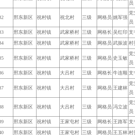
员
党
32
邢东新区
祝村镇
祝北村
三级
网格员
姚军强
员
33
邢东新区
祝村镇
武家桥村
三级
网格长
吴红印
支
34
邢东新区
祝村镇
武家桥村
三级
网格员
武振波
村
党
35
邢东新区
祝村镇
武家桥村
三级
网格员
史玉敏
员
36
邢东新区
祝村镇
大吕村
三级
网格长
牛连顺
支
党
37
邢东新区
祝村镇
大吕村
三级
网格员
王建林
员
党
38
邢东新区
祝村镇
大吕村
三级
网格员
冯立波
员
39
邢东新区
祝村镇
王家屯村
三级
网格长
王路军
支
40
邢东新区
祝村镇
王家屯村
三级
网格员
王五林
村