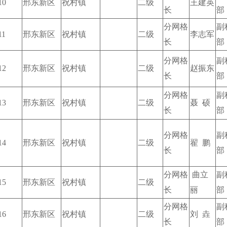
10
邢东新区
祝村镇
二级
王建英
长
部
分网格
副
11
邢东新区
祝村镇
二级
李志军
长
部
分网格
副
12
邢东新区
祝村镇
二级
赵振东
长
部
分网格
副
13
邢东新区
祝村镇
二级
聂 硕
长
部
分网格
副
14
邢东新区
祝村镇
二级
翟 鹏
长
部
分网格
曲立
副
15
邢东新区
祝村镇
二级
长
丽
部
分网格
副
16
邢东新区
祝村镇
二级
刘 垚
长
部