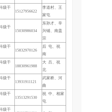
科级干
李道村、王
15127956622
家屯
东孙才、辛
科级干
15030986034
兴铺、南盖
宗
科级干
后 屯、祝
15832970126
南
科级干
大 吕、祝
18830961988
北
科级干
武家桥、河
13931911121
曲
科级干
祝 中、相家
13513291530
屯
科级干