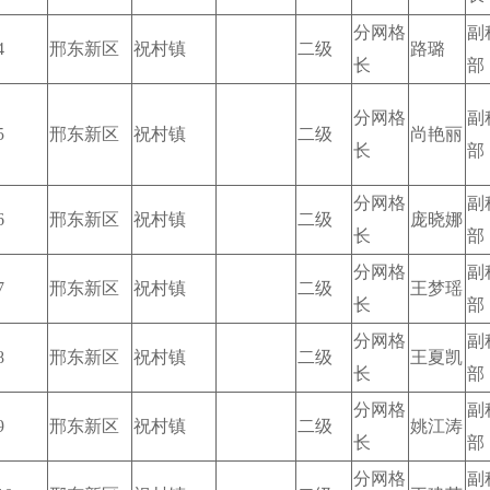
分网格
副
4
邢东新区
祝村镇
二级
路璐
长
部
分网格
副
5
邢东新区
祝村镇
二级
尚艳丽
长
部
分网格
副
6
邢东新区
祝村镇
二级
庞晓娜
长
部
分网格
副
7
邢东新区
祝村镇
二级
王梦瑶
长
部
分网格
副
8
邢东新区
祝村镇
二级
王夏凯
长
部
分网格
副
9
邢东新区
祝村镇
二级
姚江涛
长
部
分网格
副