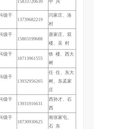
15833720639
中 兴
科级干
闫家庄、洛
13739682219
村
科级干
唐家庄、双
15803199688
楼、吴 村
科级干
铁 楼、西大
18713961555
树
任 住、东大
科级干
13932956265
树、东孟家
庄
科级干
西孙才、石
13931916631
西
科级干
南张家屯、
18730930625
石 东