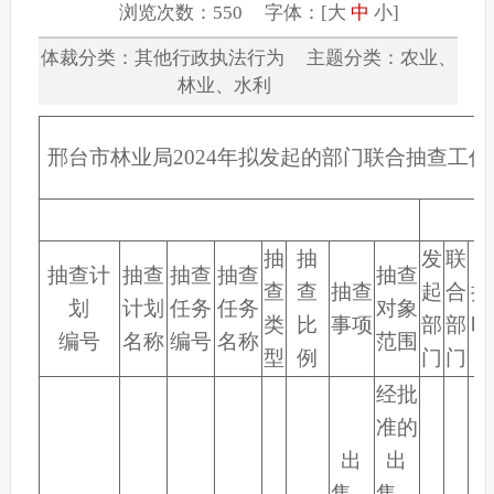
浏览次数：550 字体：[
大
中
小
]
体裁分类：其他行政执法行为 主题分类：农业、
林业、水利
邢台市林业局2024年拟发起的部门联合抽查工作
抽
抽
发
联
抽查计
抽查
抽查
抽查
抽查
查
查
抽查
起
合
抽
划
计划
任务
任务
对象
类
比
事项
部
部
时
编号
名称
编号
名称
范围
型
例
门
门
经批
准的
出
出
售、
售、