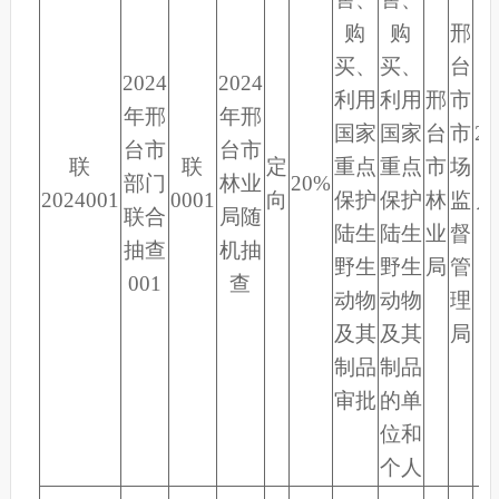
购
购
邢
买、
买、
台
2024
2024
利用
利用
邢
市
年邢
年邢
国家
国家
台
市
20
台市
台市
联
联
定
重点
重点
市
场
年
部门
林业
20%
2024001
0001
向
保护
保护
林
监
月
联合
局随
陆生
陆生
业
督
7
抽查
机抽
野生
野生
局
管
001
查
动物
动物
理
及其
及其
局
制品
制品
审批
的单
位和
个人