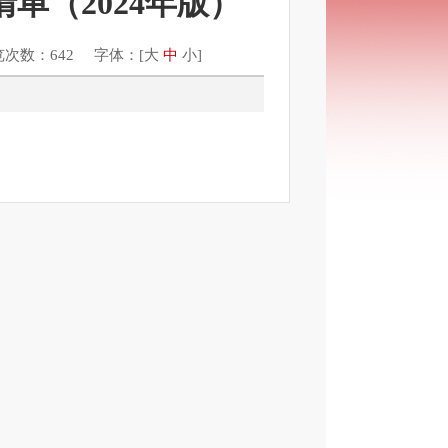
单（2024年版）
览次数：642 字体：[
大
中
小
]
行为