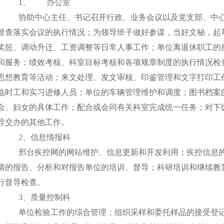
1、
办公室
协
助中心主任、书记召开行政、业务会议以及党支部、中
督查落实会议的执行情况；为领导班子做好参谋，当好文秘，起
奖惩、调动升迁、工资调整等日常人事工作；单位离退休职工的
和服务；绩效考核、科室目标考核和各项规章制度的执行情况检
思想教育等活动；来文处理、发文审核、印鉴管理和文字打印工
临时工和实习进修人员；单位的车辆管理维护和调度；图书档案
会、妇女的具体工作；配合或会同有关科室完成统一任务；对下
导交办的其他工作。
2
、信息情报科
邢台疾控网的网站维护、信息更新和开发利用；疾控信息
情的报告、分析和对报告单位的培训、督导；科研培训和继续教
行督导检查。
3
、质量控制科
单位检验工作的综合管理；组织采样和委托样品的接受登