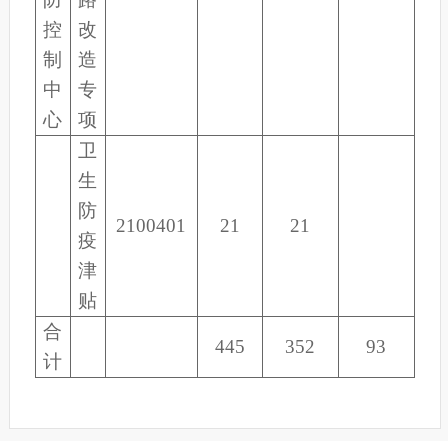
控
改
制
造
中
专
心
项
卫
生
防
2100401
21
21
疫
津
贴
合
445
352
93
计