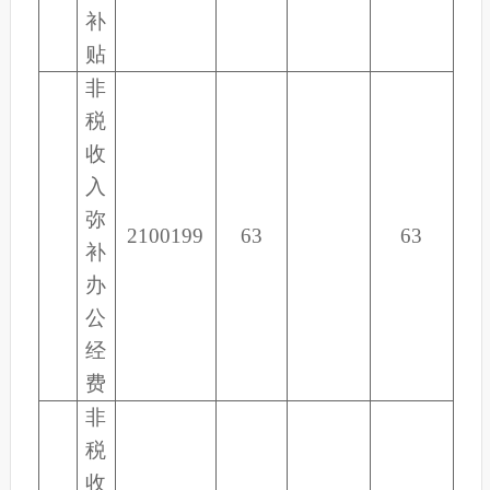
补
贴
非
税
收
入
弥
2100199
63
63
补
办
公
经
费
非
税
收