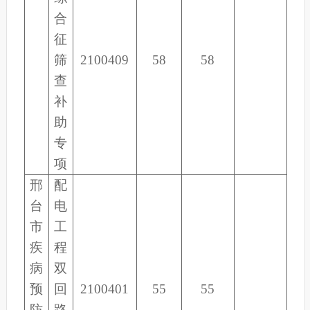
合
征
筛
2100409
58
58
查
补
助
专
项
邢
配
台
电
市
工
疾
程
病
双
预
回
2100401
55
55
防
路