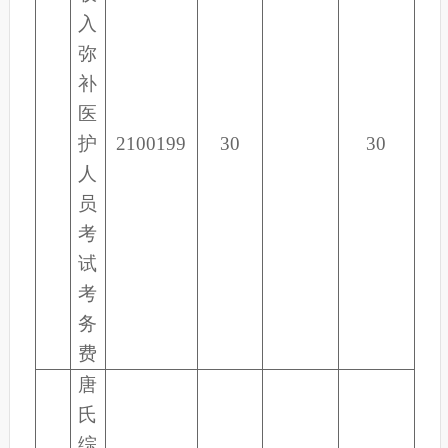
入
弥
补
医
护
2100199
30
30
人
员
考
试
考
务
费
唐
氏
综