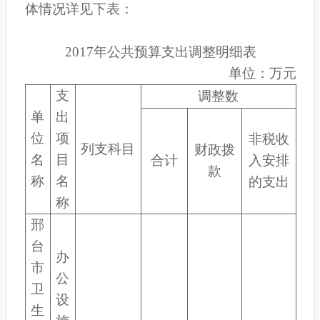
体情况详见下表：
2017
年公共预算支出调整明细表
单位：万元
支
调整数
单
出
位
项
非税收
列支科目
财政拨
名
目
合计
入安排
款
称
名
的支出
称
邢
台
办
市
公
卫
设
生