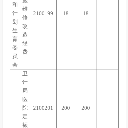
施
和
维
计
2100199
18
18
修
划
改
生
造
育
经
委
费
员
会
卫
计
局
医
院
2100201
200
200
定
额