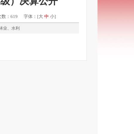
本级）决算公开
次数：619 字体：[
大
中
小
]
农业、林业、水利