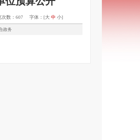
年单位预算公开
览次数：607 字体：[
大
中
小
]
类：综合政务