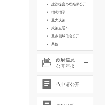
建议提案办理结果公开
招考招录
重大决策
政策直通车
重点领域信息公开
其他
政府信息
公开年报
依申请公开