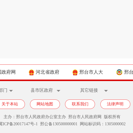
国政府网
河北省政府
邢台市人大
邢
部门
县市区政府
其它链接
关于本站
网站地图
联系我们
法律声明
主办：邢台市人民政府办公室主办 邢台市人民政府网 版权所有
冀ICP备20017147号-1
邢公备130500000001 网站标识码：1305000002