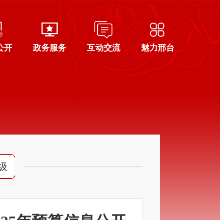
公开
政务服务
互动交流
魅力邢台
级