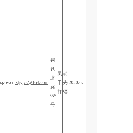
钢
铁
吴
胡
北
.gov.cn
xtjyjcs@163.com
于
先
2020.6.4
是
路
祥
德
555
号