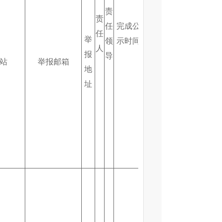
责
是
责
任
完成公
否
任
举
领
示时间
在
人
报
导
2
站
举报邮箱
地
周
址
内
将
文
件
公
示