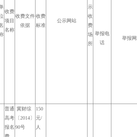
单
示
收费
位
收费文件
收费
收
项目
公示网站
名
依据
标准
费
名称
举报电
称
场
举报网
话
所
普通
冀财综
150
高考
〔2014〕
元/
报名
90号
人
费