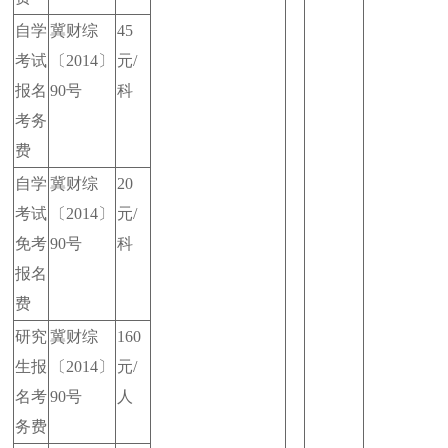
自学
冀财综
45
考试
〔2014〕
元/
报名
90号
科
考务
费
自学
冀财综
20
考试
〔2014〕
元/
免考
90号
科
报名
费
研究
冀财综
160
生报
〔2014〕
元/
名考
90号
人
务费