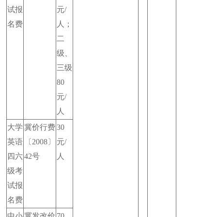
试报
元/
名费
人；
二
级、
三级
80
元/
人
大学
冀价行费
30
英语
〔2008〕
元/
四六
42号
人
级考
试报
名费
中小
冀发改价
70