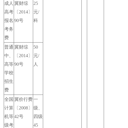
成人
冀财综
25
高考
〔2014〕
元/
报名
90号
科
考务
费
普通
冀财综
50
中、
〔2014〕
元/
高等
90号
人
学校
招生
费
全国
冀价行费
一
计算
〔2008〕
级、
机等
42号
四级
级考
45