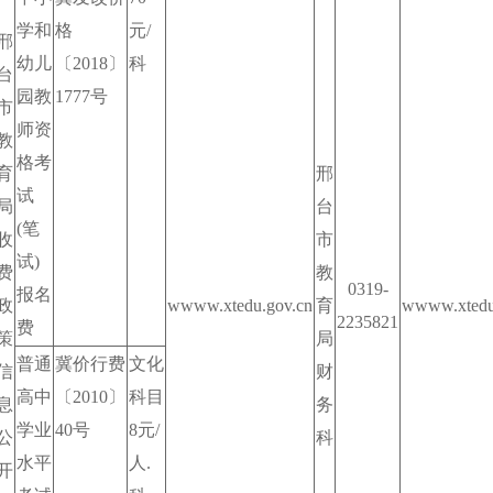
学和
格
元/
邢
幼儿
〔2018〕
科
台
园教
1777号
市
师资
教
格考
育
邢
试
局
台
(笔
收
市
试)
费
教
0319-
报名
政
wwww.xtedu.gov.cn
育
wwww.xtedu
2235821
费
策
局
普通
冀价行费
文化
信
财
高中
〔2010〕
科目
息
务
学业
40号
8元/
公
科
水平
人.
开