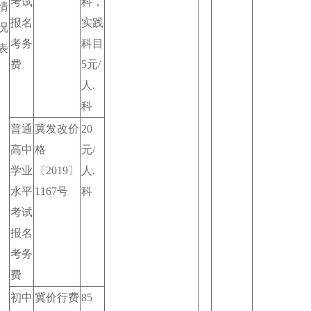
考试
科，
情
报名
实践
况
考务
科目
表
费
5元/
人.
科
普通
冀发改价
20
高中
格
元/
学业
〔2019〕
人.
水平
1167号
科
考试
报名
考务
费
初中
冀价行费
85