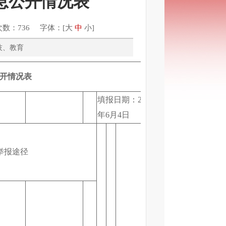
息公开情况表
次数：736 字体：[
大
中
小
]
：科技、教育
开情况表
填报日期：2020
年6月4日
收
到
举报途径
政
策
文
件
后