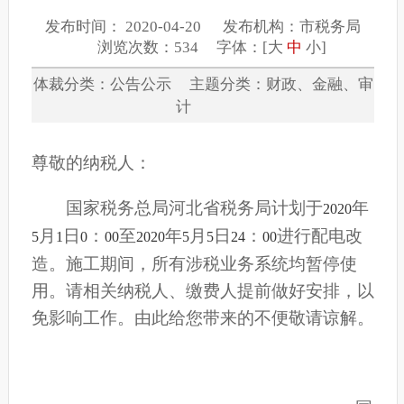
发布时间： 2020-04-20 发布机构：市税务局
浏览次数：534 字体：[
大
中
小
]
体裁分类：公告公示 主题分类：财政、金融、审
计
尊敬的纳税人：
国家税务总局河北省税务局计划于
年
2020
月
日
：
至
年
月
日
：
进行配电改
5
1
0
00
2020
5
5
24
00
造。施工期间，所有涉税业务系统均暂停使
用。请相关纳税人、缴费人提前做好安排，以
免影响工作。由此给您带来的不便敬请谅解。