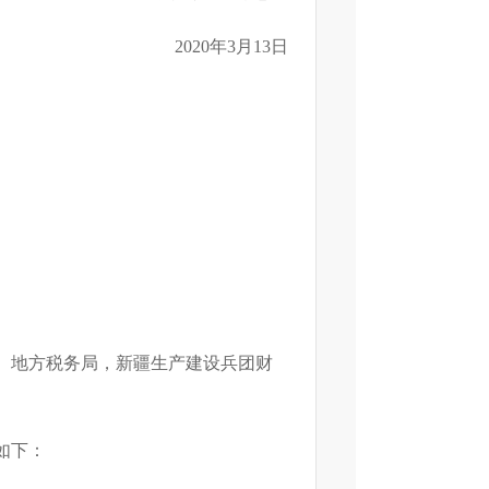
2020
年
3
月
13
日
、地方税务局，新疆生产建设兵团财
如下：