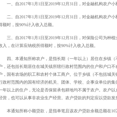
一、自
2017
年
1
月
1
日至
2019
年
12
月
31
日，对金融机构农户小
二、自
2017
年
1
月
1
日至
2019
年
12
月
31
日，对金融机构农户小
得额时，按
90%
计入收入总额。
三、自
2017
年
1
月
1
日至
2019
年
12
月
31
日，对保险公司为种植
收入，在计算应纳税所得额时，按
90%
计入收入总额。
四、本通知所称农户，是指长期（一年以上）居住在乡镇（不
户，还包括长期居住在城关镇所辖行政村范围内的住户和户口不
户，国有农场的职工和农村个体工商户。位于乡镇（不包括城关
行政村范围内的国有经济的机关、团体、学校、企事业单位的集
一年以上的住户，无论是否保留承包耕地均不属于农户。农户以
经营，也可以从事非农业生产经营。农户贷款的判定应以贷款发
本通知所称小额贷款，是指单笔且该农户贷款余额总额在
10