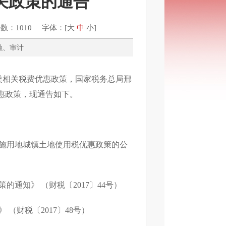
关政策的通告
数：1010 字体：[
大
中
小
]
、金融、审计
类相关税费优惠政策，国家税务总局邢
惠政策，现通告如下。
设施用地城镇土地使用税优惠政策的公
策的通知》 （财税〔
2017
〕
44
号）
》 （财税〔
2017
〕
48
号）