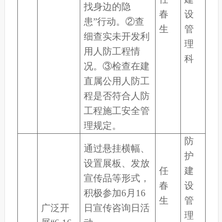
找身边的隐
春
设
患”行动。②查
生
管
细查实未开发利
理
用人防工程情
科
况。③检查在建
直属公用人防工
程是否符合人防
工程施工安全管
理规定。
防
通过悬挂横幅、
护
设置展板、发放
任
建
宣传品等形式，
春
设
积极参加6月16
生
管
广泛开
日宣传咨询日活
理