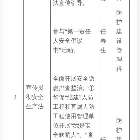
法宣传引导。
防
护
参与“第一责任
任
建
人安全倡议
春
设
书”活动。
生
管
理
科
全面开展安全隐
宣传贯
患排查整治。①
2
彻安全
督促“结建”人防
生产法
工程和直属人防
工程使用管理单
防
位开展“我是安
护
全吹哨人”、“查
任
建