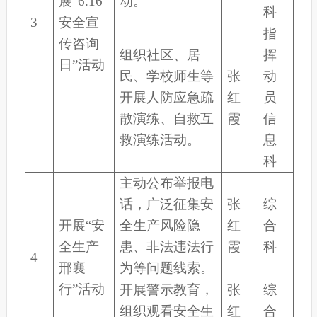
展“6.16
动。
科
3
安全宣
指
传咨询
组织社区、居
挥
日”活动
民、学校师生等
张
动
开展人防应急疏
红
员
散演练、自救互
霞
信
救演练活动。
息
科
主动公布举报电
话，广泛征集安
张
综
开展“安
全生产风险隐
红
合
全生产
患、非法违法行
霞
科
4
邢襄
为等问题线索。
行”活动
开展警示教育，
张
综
组织观看安全生
红
合