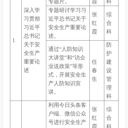
专题片。
霞
科
深入学
专题研讨学习习
张
综
习贯彻
近平总书记关于
红
合
习近平
安全生产重要论
霞
科
总书记
述。
1
关于安
防
通过“人防知识
全生产
护
大讲堂”和“访企
重要论
任
建
业送政策”等形
述
春
设
式，开展安全生
生
管
产人防知识宣
理
讲。
科
利用今日头条客
张
综
户端、微信公众
红
合
号进行安全生产
霞
科