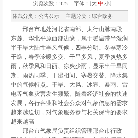
浏览次数：925 字体：[
大
中
小
]
体裁分类：公告公示 主题分类：综合政务
邢台市地处河北省南部、太行山脉南段
东麓、华北平原西部边缘，属于暖温带半湿润
半干旱大陆性季风气候，四季分明。冬季寒冷
干燥，春季冷暖多变、干旱多风，夏季炎热多
雨，秋季风和日丽、凉爽少雨，显示出干旱同
期、雨热同季、干湿相间、寒暑交替、降水集
中的气候特点。干旱、大风、冰雹、暴雨、雷
电等气象灾害发生频繁。随着经济社会的快速
发展，各行各业和社会公众对气象信息的需求
越来越迫切，对气象服务参与相关保障的要求
越来越高。
邢台市气象局负责组织管理邢台市行政