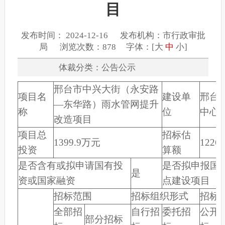
目
发布时间： 2024-12-16 发布机构：市行政审批
局 浏览次数：878 字体：[
大
中
小
]
体裁分类：公告公示
邢台市中兴大街（永安路
项目名
建设单
邢台
—东华路）雨水管网提升
称
位
中心
改造项目
项目总
招标估
1399.9万元
1226
投资
算额
是否含有或拟申请国有投
是否拟申报国
是
资或国家融资
点建设项目
招标范围
招标组织形式
招标
全部招
自行招
委托招
公开
部分招标