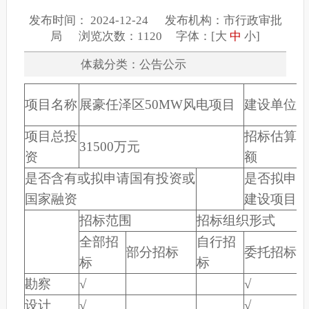
发布时间： 2024-12-24 发布机构：市行政审批
局 浏览次数：1120 字体：[
大
中
小
]
体裁分类：公告公示
项目名称
展豪任泽区50MW风电项目
建设单位
项目总投
招标估算
31500
万元
资
额
是否含有或拟申请国有投资或
是否拟申
国家融资
建设项目
招标范围
招标组织形式
全部招
自行招
部分招标
委托招标
标
标
勘察
√
√
√
设计
√
√
√