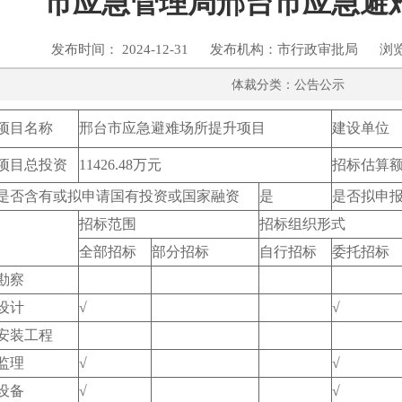
市应急管理局邢台市应急避
发布时间： 2024-12-31 发布机构：市行政审批局 浏
体裁分类：公告公示
项目名称
邢台市应急避难场所提升项目
建设单位
项目总投资
11426.48万元
招标估算
是否含有或拟申请国有投资或国家融资
是
是否拟申
招标范围
招标组织形式
全部招标
部分招标
自行招标
委托招标
勘察
设计
√
√
安装工程
监理
√
√
设备
√
√