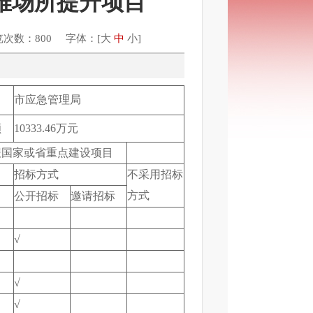
难场所提升项目
览次数：800 字体：[
大
中
小
]
市应急管理局
额
10333.46万元
报国家或省重点建设项目
招标方式
不采用招标
方式
公开招标
邀请招标
√
√
√