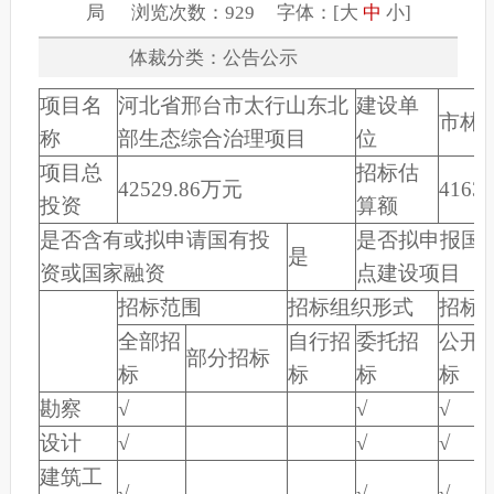
局 浏览次数：929 字体：[
大
中
小
]
体裁分类：公告公示
项目名
河北省邢台市太行山东北
建设单
市林
称
部生态综合治理项目
位
项目总
招标估
42529.86万元
4163
投资
算额
是否含有或拟申请国有投
是否拟申报国
是
资或国家融资
点建设项目
招标范围
招标组织形式
招标
全部招
自行招
委托招
公开
部分招标
标
标
标
标
勘察
√
√
√
设计
√
√
√
建筑工
√
√
√