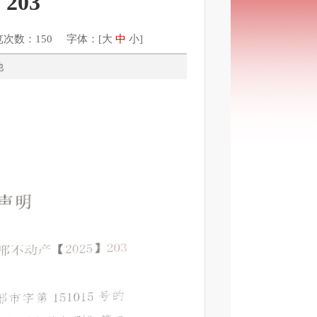
203
览次数：150 字体：[
大
中
小
]
：其他