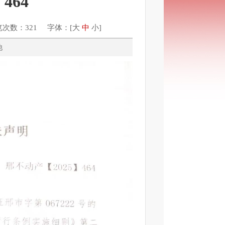
464
览次数：321 字体：[
大
中
小
]
：其他