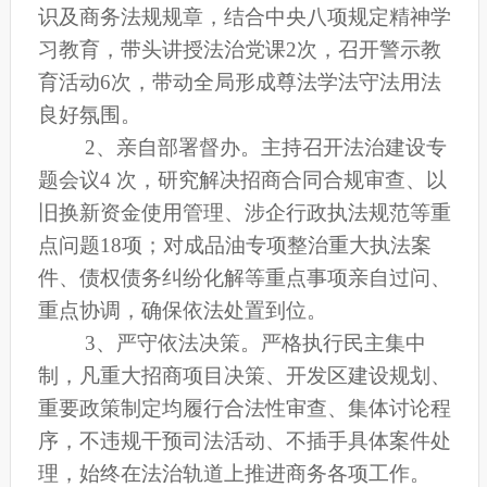
识及商务法规规章
，
结合中央八项规定精神学
习教育，
带头讲授法治党课
2次
，
召开警示教
育活动
6次，
带动全局形成尊法学法守法用法
良好
氛围。
2、亲自部署督办。
主持召开法治建设专
题会议
4 次
，研究
解决
招商合同合规审查、
以
旧换新资金使用管理
、涉企行政执法规范等重
点问题
18项
；对成品油专项整治重大执法案
件、债权债务纠纷化解等重点事项亲自过问、
重点协调，确保依法处置到位。
3、严守依法决策。
严格执行民主集中
制，凡重大招商项目决策、开发区建设规划、
重要政策制定均履行合法性审查、集体讨论程
序，不违规干预司法活动、不插手具体案件处
理，始终在法治轨道上推进商务各项工作。