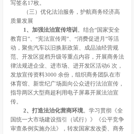
写签名17枚。
（三）优化法治服务，护航商务经济高
质量发展
1、
加强法治宣传培训
。
结合
“
国家安全
教育日
”
、
“宪法宣传周”、
“消费促进月”
等活
动
，聚焦汽车以旧换新政策、成品油经营规
范
、开发区提档升级
等重点内容，开展商务法
律法规进企业、进市场、进开发区活动
6
次
，
发放宣传资料
3000 余份
，
组织商务团队在市
体育馆、新世纪广场面向公众进行法治宣传，
指导两区大型商超利用电子屏幕开展法治宣
传。
2、
打造法治化营商环境
。学习贯彻
《全
国统一大市场建设指引（试行）》《公平竞争
审查条例实施办法》，
转发国家发改委、商务