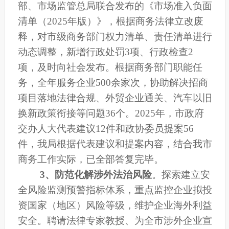
部、市场监管总局联合发布的《市场准入负面
清单（
2025年版
）》，
根据商务法律立改废
释，
对市级商务部门权力清单、责任清单进行
动态调整，新增行政处罚
3项、行政检查2
项，及时向社会发布。根据商务部门职能任
务，
全年服务企业
500
余家次
，协助解决招商
项目落地法律合规、外贸企业通关、汽车以旧
换新政策衔接等问题
36
个。
2025年，市政府
交办
人大代表建议
12件和政协委员提案56
件，我局根据代表建议和提案内容，结合我市
商务工作实际，已全部答复完毕。
3、
防范化解涉外法治风险
。
探索建立安
全风险监测预警指标体系，重点监控企业拟投
资国家（地区）风险等级，维护企业海外利益
安全。
聘
请
法律
专家
教
授
、
为全市涉外企业宣