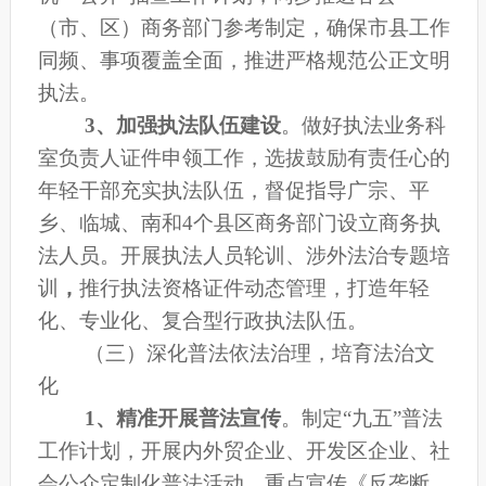
（市、区）商务部门参考制定，确保市县工作
同频、事项覆盖全面，推进严格规范公正文明
执法
。
3、
加强执法队伍建设
。
做好执法业务科
室负责人证件申领工作，选拔鼓励有责任心的
年轻干部充实执法队伍，督促指导广宗、平
乡、临城、南和
4个县区商务部门设立商务执
法人员。
开展执法人员轮训、涉外法治专题培
训
，
推行执法资格
证件
动态管理，打造
年轻
化、
专业化、复合型
行政
执法队伍。
（三）深化普法依法治理，培育法治文
化
1、
精准开展普法宣传
。
制定
“
九
五
”普法
工作计划
，
开展内
外贸企业、开发区企业
、社
会公众
定制化普法
活动
，重点宣传《反垄断