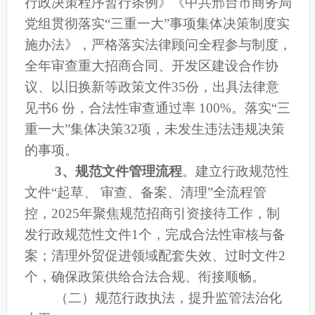
行政决策程序暂行条例》
《中共邢台市商务局
党组贯彻落实
“三重一大”事项集体决策制度实
施办法
》
，
严格
落实
法律顾问全程参与
制度，
全年审查重大招商合同、开发区建设合作协
议、
以旧换新等
政策文件
35
份
，出具法律意
见书
6
份
，合法性审查通过率
100%。落实“三
重一大”集体决策
32
项
，
未发生违法违规决策
的
事项。
3、
规范文件管理流程
。
建立行政规范性
文件
“起草
、
审查
、
备案
、
清理
”全流程管
控，
2025
年聚焦
规范招商引资接待工作
，制
发
行政
规范性文件
1
个
，完成合法性审核与备
案；清理外贸促进领域配套失效、过时文件
2
个
，确保政策供给合法合规、衔接顺畅。
（二）规范行政执法，提升监管法治化