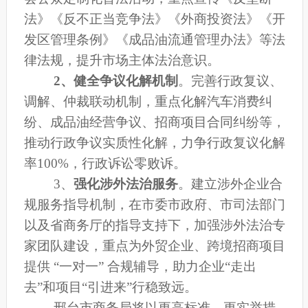
法》《反不正当竞争法》《外商投资法》《开
发区管理条例》
《成品油流通管理办法》
等法
律法规，提升市场主体法治意识。
2、
健全争议化解机制
。
完善行政复议、
调解、仲裁联动机制，重点化解汽车消费纠
纷、成品油经营争议、招商项目合同纠纷等，
推动行政争议实质性化解，力争行政复议化解
率
100%
，行政诉讼零败诉。
3、
强化涉外法治服务
。
建立涉外企业合
规服务
指导机制
，
在市委市政府、市司法部门
以及省商务厅的指导支持下，加强
涉外法治专
家团队
建设
，重点为外贸企业、跨境招商项目
提供
“一对一” 合规辅导，助力企业“走出
去”和项目“引进来”行稳致远。
邢台市商务局将以更高标准、更实举措