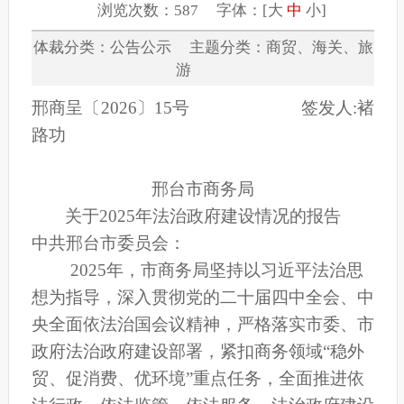
浏览次数：587 字体：[
大
中
小
]
体裁分类：公告公示 主题分类：商贸、海关、旅
游
邢商
呈
〔
202
6
〕
15
号
签发人
:
褚
路功
邢台市商务局
关于
2025年法治政府建设情况的报告
中共邢台市委员会：
2025
年，市商务局坚持以习近平法治思
想为指导，深入贯彻党的二十届四中全会、中
央全面依法治国会议精神，严格落实市委、市
政府法治政府建设部署，紧扣商务领域
“
稳外
贸、促消费、优环境
”
重点
任务，全面推进依