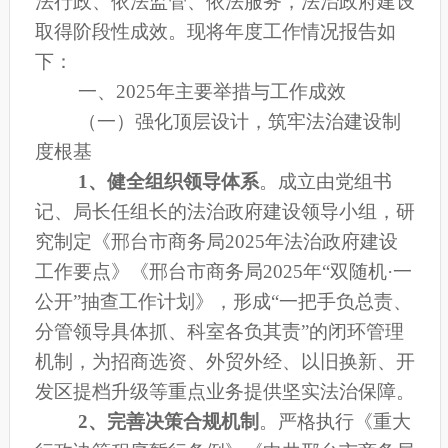
法行政、依法监管、依法服务，法治政府建设
取得阶段性成效。现将年度工作情况报告如
下：
一、
2025年主要举措与工作成效
（一）强化顶层设计，筑牢法治建设制
度根基
1、
健全组织领导体系
。
成立由党组书
记
、局长
任组长的法治政府建设领导小组，
研
究制定《
邢台市商务局
2025年法治政府建设
工作要点
》
《
邢台市商务局
2025
年
“双随机
·
一
公开
”抽查工作
计划》，形成
“一把手负总责、
分管领导具体抓、科室各负其责”的闭环管理
机制，为
招商选资、
外贸外经、以旧换新、
开
发区
提档升级
等重点业务提供坚实法治保障。
2、
完善决策合规机制
。
严格执行《重大