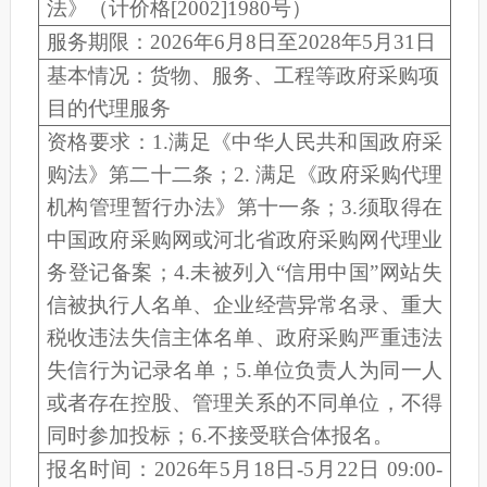
法》（计价格
[2002]1980
号）
服务期限
：
2026
年
6
月
8
日至
2028
年
5
月
31
日
基本情况：
货物、服务、工程等政府采购项
目的代理
服务
资格要求
：
1.
满足《中华人民共和国政府采
购法》第二十二条；
2.
满足
《政府采购代理
机构管理暂行办法》第
十一
条
；
3.
须取得在
中国政府采购网或河北省政府采购网代理业
务登记备案；
4
.
未被列入
“
信用中国
”
网站失
信被执行人名单、企业经营异常名录、
重大
税收违法失信主体
名单、政府采购严重违法
失信行为记录名单；
5
.
单位负责人为同一人
或者存在控股、管理关系的不同单位，不得
同时参加投标；
6
.
不接受联合体报名。
报名时间：
20
26
年
5
月
18
日
-
5
月
22
日
09:00-