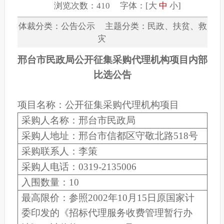
浏览次数：410 字体：[
大
中
小
]
体裁分类：公告公示 主题分类：民政、扶贫、救
灾
邢台市民政局公开征集采购代理机构项目内部
比选
公告
项目名称：
公开征集采购代理机构项目
采购
人名称：
邢台
市民政局
采购
人地址：
邢台
市
信都区守敬北路
518
号
采
购
联系
人
：
李策
采购
人
电话：
031
9
-
2135006
入围
数量：
10
最高限价
：
参照
2002
年
10
月
15
日原国家计
委印发的《招标代理服务收费管理暂行办