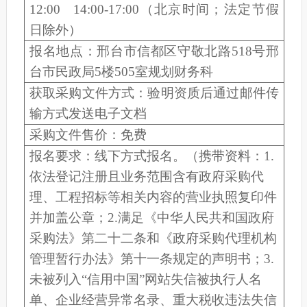
12:00
1
4
:00-
17
:00
（北京时间
；法定节假
日除外
）
报名地点：
邢台
市
信都区守敬北路
518
号邢
台市民政局
5
楼
505
室规划财务科
获取
采购
文件方式：验明资质后
通过邮件传
输方式发送电子文档
采购
文件售价：
免费
报名要求：
线下方式报名
。（携带资料：
1.
依法登记注册且业务范围含有
政府采购代
理、工程招标
等相关内容的营业执照
复印件
并加盖公章；
2.
满足《中华人民共和国政府
采购法》第二十二条和《政府采购代理机构
管理暂行办法》第十一条规定的声明书；
3.
未被列入“信用中国”网站失信被执行人名
单、企业经营异常名录、重大税收违法失信