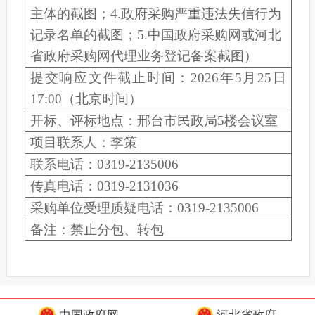
主体的截图；
4.
政府采购严重违法失信行为
记录名单的截图；
5.
中国政府采购网或河北
省政府采购网代理业务登记备案截图）
提交
响应
文件截止时间：
202
6
年
5
月
25
日
17:
00
（北京时间）
开标、评标地点：
邢台
市民政局
5
楼会议室
项目联系人：
李策
联系电话：
031
9
-
2135006
传真电话：
031
9
-
2131036
采购单位受理质疑电话：
031
9
-
2135006
备注：禁止分包、转包