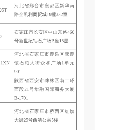
河北省邢台市襄都区新华南
Q5T
路金凯利商贸城
19
幢
332
室
石家庄市长安区中山东路
466
D
号新世纪钻石广场
B
座
15
层
河北省石家庄市鹿泉区获鹿
X1XN
镇石柏大街众和广场
1
单元
901
陕西省西安市碑林区南二环
西段
21
号华融国际商务大厦
B-1701
河北省石家庄市桥西区红旗
A
大街
25
号西清公寓
5
楼