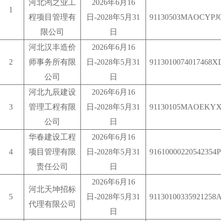
河北鸿之业工
2026
年
6
月
16
1
程项目管理有
日
-2028
年
5
月
31
91130503MAOCYPJ
限公司
日
河北汉丰造价
2026
年
6
月
16
2
师事务所有限
日
-2028
年
5
月
31
9113010074017468X
公司
日
河北九辰建设
2026
年
6
月
16
3
管理工程有限
日
-2028
年
5
月
31
91130105MAOEKY
公司
日
华春建设工程
2026
年
6
月
16
4
项目管理有限
日
-2028
年
5
月
31
91610000220542354P
责任公司
日
2026
年
6
月
16
河北天坤招标
5
日
-2028
年
5
月
31
91130100335921258
代理有限公司
日