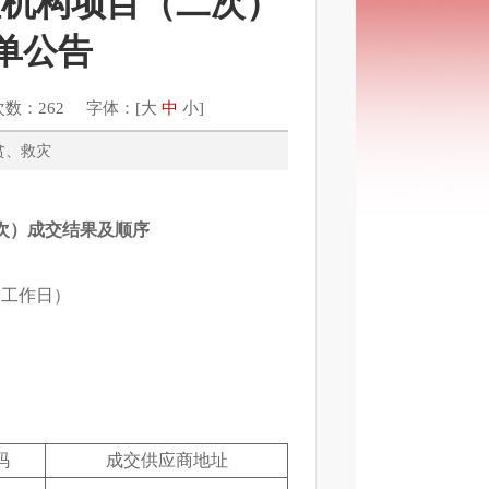
理机构项目（二次）
单公告
次数：262 字体：[
大
中
小
]
、扶贫、救灾
次）成交结果及顺序
个工作日）
码
成交供应商地址