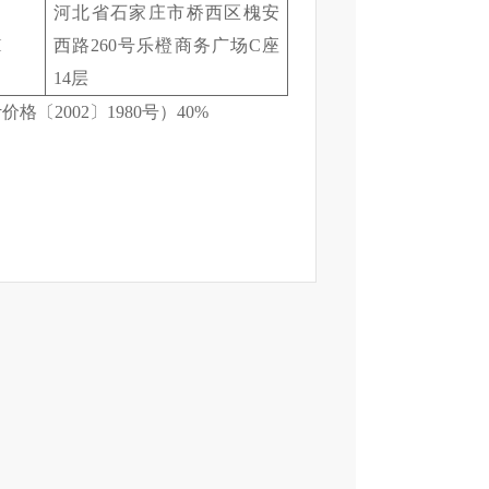
河北省石家庄市桥西区槐安
H
西路
260
号乐橙商务广场
C
座
14
层
计价格
〔
2002
〕
1980
号）
40%