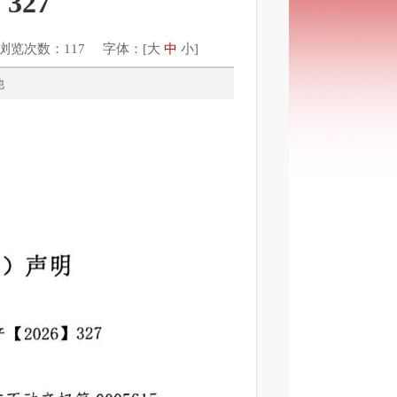
327
浏览次数：117 字体：[
大
中
小
]
：其他