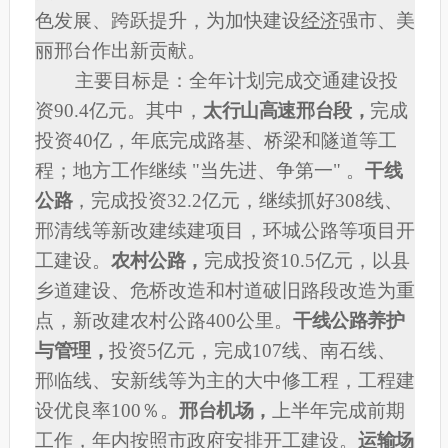
色发展、跨跃提升，为加快建设
经济
强市、美
丽邢台作出新贡献。
主要目标
是：全年计划完成交通建设投
资90.4亿元。其中，
太行山高速邢台段，
完成
投资40亿，年底完成路基、桥梁和隧道等工
程；地方工作继续 "当先进、争第一" 。
干线
公路
，
完成投资32.2亿元，继续抓好308线、
邢清线等新改建续建项目，环城公路等项目开
工建设。
农村公路，
完成投资10.5亿元，以县
乡道建设、危桥改造和村道破旧路段改造为重
点，新改建农村公路400公里。
干线公路养护
与管理，
投资5亿元，完成107线、南石线、
邢临线、安新线等为主的大中修工程，工程建
设优良率100％。
邢台机场，
上半年完成前期
工作，年内按照市政府安排开工建设
。
运输场