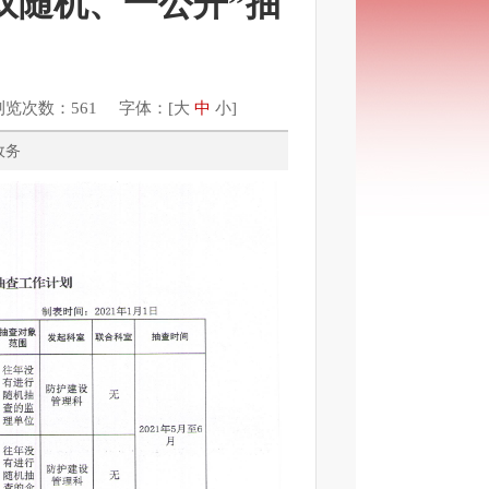
“双随机、一公开”抽
浏览次数：561 字体：[
大
中
小
]
综合政务