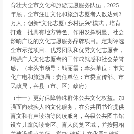
育壮大全
市
文化和旅游志愿服务队伍
，
2025
年底，全
市
注册文化和旅游志愿者人数达到2
万人；创新“文化志愿+乡村振兴”模式，培育
打造一批具有
地方
特色、作用发挥明显、社会
影响广泛的文化志愿服务品牌项目。定期评选
全
市
示范项目、优秀团队和优秀文化志愿者，
增强广大文化志愿者的工作成就感和社会荣誉
感。
（
牵头市领导：钱丽霞；牵头单位：市文
化广电和旅游局；责任单位：市委宣传部、市
民政局，各县（市、区）政府）
（十
一
）更好保障特殊群体公共文化权益。
加
强面向残疾人的文化服务，在公共图书馆提供
盲文和有声读物等阅读服务，各级公共图书馆
设立儿童阅读专区、盲人阅览区域，并按照相
关建设规范执行，举办“残疾人文化周”“残疾