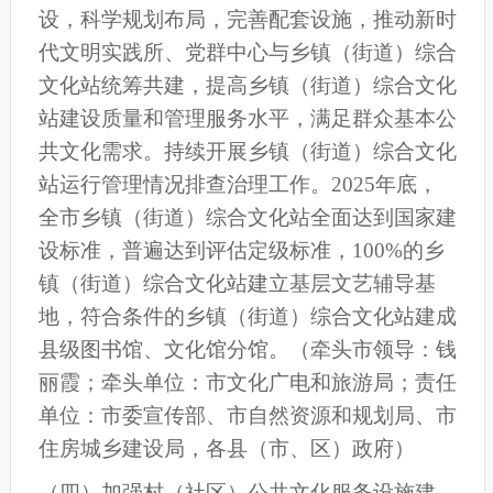
设，科学规划布局，完善配套设施，推动新时
代文明实践所、党群中心与乡镇（街道）综合
文化站统筹共建，提高乡镇（街道）综合文化
站建设质量和管理服务水平，满足群众基本公
共文化需求。
持续
开展乡镇（街道）综合文化
站运行管理情况排查治理工作。
2025年底，
全
市
乡镇（街道）综合文化站全面达到国家建
设标准，普遍达到评估定级标准，100%的乡
镇（街道）综合文化站建立基层文艺辅导基
地，符合条件的乡镇（街道）综合文化站建成
县级图书馆、文化馆分馆。
（牵头市领导：钱
丽霞；牵头单位：市文化广电和旅游局；责任
单位：
市
委宣传部、
市
自然资源
和规划局
、
市
住房城乡建设
局
，各县
（
市
、
区
）
政府）
（
四
）加强村（社区）公共文化服务设施建