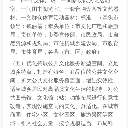
一”（一个文体广场、一
间
多功能文化活动
室、一间图书阅览室、一套音响设备等文艺器
材、一套群众体育活动器材）标准。
（牵头市
领导：钱丽霞；牵头单位：市文化广电和旅游
局；责任单位：
市
委宣传部、
市
民政
局
、
市
自
然资源
和规划局
、
市
住房城乡建设
局
、
市
教育
局
、
市
体育局
，
各县
（
市
、
区
）
政府）
（
五
）优化拓展公共文化服务新型空间。
立足
城乡特点，打造有特色、有品位的公共文化空
间，扩大公共文化服务覆盖面，增强实效性。
适应城乡居民对高品质文化生活的期待，对公
共图书馆、文化馆（站）功能布局进行创意性
改造，实现设施空间的美化、舒适化。在城市
商圈、住宅小区、文化园区、旅游景区等区
域，引入社会力量，按照规模适当、布局科