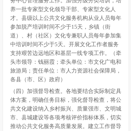
务中心管理服务工作。加强分级分类培训，培
养一批专家型文化领导干部、专家型文化人
才。县级以上公共文化服务机构从业人员每年
参加脱产培训时间不少于15天，乡镇（街
道）、村（社区）文化专兼职人员每年参加集
中培训时间不少于5天。开展文化工作者服务
支持艰苦边远地区和基层一线专项工作。
（牵
头市领导：钱丽霞；牵头单位：市文化广
电和
旅游局；责任单位：
市
人力资源社会保障
局
，
各县
（
市
、
区
）
政府）
（
四
）加强督导
检查
。
各地
要结合实际
制定具
体方案，明确任务目标，强化督导检查，将公
共文化建设纳入
乡村振兴、
质量强
市
、文明城
市、县城建设等各项考核评
价
指标体系
，
切实
推动公共文化服务高质量发展。建立工作督导