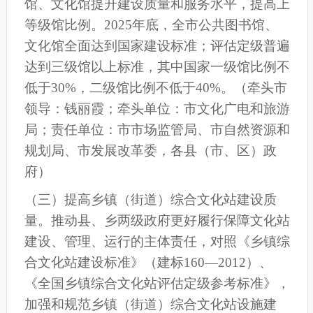
馆、文化馆提升建设质量和服务水平，提高上
等级馆比例。2025年底，全
市
公共图书馆、
文化馆全面达到国家建设标准；评估定级普遍
达到三级馆以上标准，其中国家一级馆比例不
低于30%
，
二级馆比例不低于40%。
（牵头市
领导：钱丽霞；牵头单位：市文化广电和旅游
局；责任单位：市市场监管局
、市
自然资源
和
规划局
、
市
发展改革委，各
县
（
市
、
区
）
政
府）
（
三
）提高乡镇（街道）综合文化站建设质
量。
推动县
、
乡两级政府更好履行保障文化站
建设、管理、运行的主体责任，对照《乡镇综
合文化站建设标准》（建标160—2012）
、
《全国乡镇综合文化站评估定级参考标准》，
加强和规范乡镇（街道）综合文化站设施建