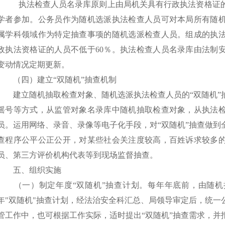
执法检查人员名录库原则上由局机关具有行政执法资格证
学者参加。公务员作为随机选派执法检查人员可对本局所有随
属学科领域作为特定抽查事项的随机选派检查人员。组成的执
政执法资格证的人员不低于60％。执法检查人员名录库由法制
变动情况定期更新。
（四）建立
“
双随机
”
抽查机制
建立随机抽取检查对象、随机选派执法检查人员的
“
双随机
”
摇号等方式，从监管对象名录库中随机抽取检查对象，从执法
员。运用网络、录音、录像等电子化手段，对
“
双随机
”
抽查做到
查程序公平公正公开，对某些社会关注度较高，百姓诉求较多
员、第三方评价机构代表等到现场监督抽查。
五、组织实施
（一）制定年度
“
双随机
”
抽查计划。
每年
年
底前，由随机
年
"双随机"抽查计划，经法
治
安全科汇总、局领导审定后，统一
管工作中，也可根据工作实际，适时提出
“
双随机
”
抽查需求，并