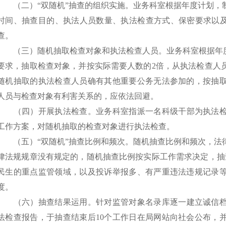
（二）
“
双随机
”
抽查的组织实施。
业务科室根据年度计划，
时间、抽查目的、执法人员数量、执法检查方式、保密要求以
查。
（三）随机抽取检查对象和执法检查人员。
业务科室根据年
要求，抽取检查对象，并按实际需要人数的2倍，从执法检查人
随机抽取的执法检查人员确有其他重要公务无法参加的，按抽
人员与检查对象有利害关系的，应依法回避。
（四）开展执法检查。
业务科室指派一名科级干部为执法
工作方案，对随机抽取的检查对象进行执法检查。
（五）
“
双随机
”
抽查比例和频次。
随机抽查比例和频次，法
律法规规章没有规定的，随机抽查比例按实际工作需求决定，抽
民生的重点监管领域，以及投诉举报多、有严重违法违规记录
度。
（六）抽查结果运用。
针对监管对象名录库逐一建立诚信
法检查报告，于抽查结束后10个工作日在局网站向社会公布，