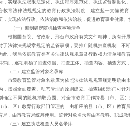
标，实现执法权限法定化、执法程序规范化、执法监督制度化
合教育法律法规规定的教育行政执法制度，建立起一支懂教育
伍，实现依法行政、依法治教和依法治校，促进教育事业健康、
（一）编制确定随机抽查事项清单
根据国务院、省政府、邢台市政府有关文件精神，所有开展
对于法律法规规章规定的监管事项，要推广随机抽查机制，不
为此，我局依据教育类有关法律法规规章及行政权力清单和教
共
9
项，逐项明确了抽查依据、抽查主体、抽查内容、抽查方式
（二）建立监管对象名录库
市级教育监管对象名录库为依照法律法规规章规定明确由市
构，按照全面覆盖、动态管理的原则建立。抽查组织部门可针
别确定不同的随机抽取范围。对全市教育工作跨县（市、区）
（市、区）教育行政部门管理的，由相应的县（市、区）教育
育局，由市教育局统筹使用。监管对象名录库由基教科、职成教
（三）建立执法检查人员名录库