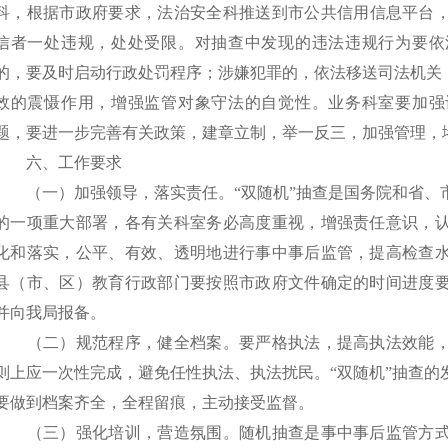
科，根据市政府要求，法
治
安全科推送到市公共信用信息平台
信者一处违规，处处受限。对抽查中发现的违法违规行为要依
的，要及时启动行政处罚程序；涉嫌犯罪的，依法移送司法机关
效的震慑作用，增强监管对象守法的自觉性。业务科室要加强
题，要进一步完善有关政策，建章立制，举一反三，加强管理，
六、工作要求
（一）加强领导，落实责任。
“
双随机
”
抽查是国务院和省、
的一项重大部署，各有关科室务必高度重视，增强责任意识，
化和落实，公平、有效、透明地进行事中事后监管，提高检查
县（市、区）教育行政部门要按照市政府文件确定的时间进度
并向我局报备。
（二）规范程序，健全档案。
要严格执法，提高执法效能
则上应一次性完成，避免任性执法、执法扰民。
“
双随机
”
抽查的
要做到档案齐全，全程留痕，主动接受监督。
（三）强化培训，营造氛围。
随机抽查是事中事后监管方