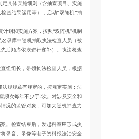
制定具体实施细则（含抽查项目、实施
及检查结果运用等），启动
“
双随机
”
抽
度计划和实施方案，按照
“
双随机
”
机制
员名录库中随机抽取执法检查人员（被
取先后顺序依次进行递补）。执法检查
检查组组长，带领执法检查人员，根据
律法规规章有规定的，按规定实施；法
查频次每年不少于2次。对涉及安全和
等情况的监管对象，可加大随机抽查力
档案。检查结束后，发起科室应形成执
并将录音、录像等电子资料报法
治
安全