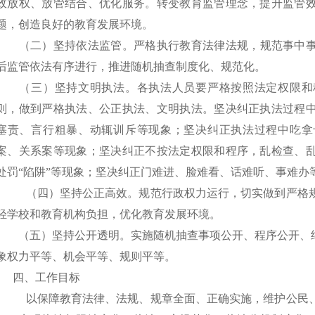
政放权、放管结合、优化服务。转变教育监管理念，提升监管
题，创造良好的教育发展环境。
（二）坚持依法监管。
严格执行教育法律法规，规范事中
后监管依法有序进行，推进随机抽查制度化、规范化。
（三）坚持文明执法。
各执法人员要严格按照法定权限和
则，做到严格执法、公正执法、文明执法。坚决纠正执法过程
塞责、言行粗暴、动辄训斥等现象；坚决纠正执法过程中吃拿
案、关系案等现象；坚决纠正不按法定权限和程序，乱检查、
处罚“陷阱”等现象；坚决纠正门难进、脸难看、话难听、事难办
（四）坚持公正高效。
规范行政权力运行，切实做到严格
轻学校和教育机构负担，优化教育发展环境。
（五）坚持公开透明。
实施随机抽查事项公开、程序公开、
象权力平等、机会平等、规则平等。
四、工作目标
以保障教育法律、法规、规章全面、正确实施，维护公民