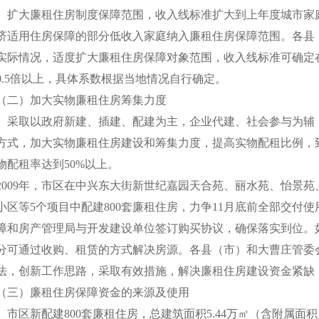
扩大廉租住房制度保障范围，收入线标准扩大到上年度城市家庭人
济适用住房保障的部分低收入家庭纳入廉租住房保障范围。各县
实际情况，适度扩大廉租住房保障对象范围，收入线标准可确定
0.5倍以上，具体系数根据当地情况自行确定。
（二）加大实物廉租住房筹集力度
采取以政府新建、插建、配建为主，企业代建、社会参与为辅
方式，加大实物廉租住房建设和筹集力度，提高实物配租比例，到
物配租率达到50%以上。
2009年，市区在中兴东大街新世纪嘉园天合苑、丽水苑、怡景
小区等5个项目中配建800套廉租住房，力争11月底前全部交付使
障和房产管理局与开发建设单位签订购买协议，确保落实到位。
分可通过收购、租赁的方式解决房源。各县（市）和大曹庄管委
法，创新工作思路，采取有效措施，解决廉租住房建设资金紧缺
（三）廉租住房保障资金的来源及使用
市区新配建800套廉租住房，总建筑面积5.44万㎡（含附属面积）