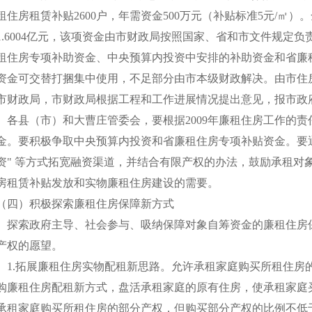
租住房租赁补贴2600户，年需资金500万元（补贴标准5元/㎡
1.6004亿元，该项资金由市财政局按照国家、省和市文件规定
租住房专项补助资金、中央预算内投资中安排的补助资金和省廉
资金可交替打捆集中使用，不足部分由市本级财政解决。由市住
市财政局，市财政局根据工程和工作进展情况提出意见，报市政
各县（市）和大曹庄管委会，要根据2009年廉租住房工作的责
金。要积极争取中央预算内投资和省廉租住房专项补贴资金。要通
资" 等方式拓宽融资渠道，并结合有限产权的办法，鼓励承租对
房租赁补贴发放和实物廉租住房建设的需要。
（四）积极探索廉租住房保障新方式
探索政府主导、社会参与、吸纳保障对象自筹资金的廉租住房
产权的愿望。
1.拓展廉租住房实物配租新思路。允许承租家庭购买所租住房
购廉租住房配租新方式，盘活承租家庭的原有住房，使承租家庭
承租家庭购买所租住房的部分产权，但购买部分产权的比例不低于