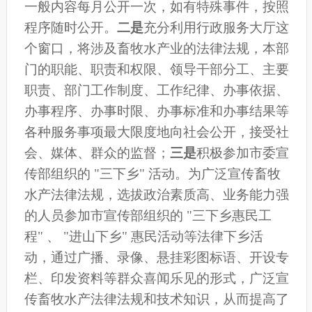
一般内容每月公开一次，如有特殊事件，按照
程序随时公开。
二是
充分利用行政服务大厅这
个窗口，将涉及畜牧水产业的法律法规，
本部
门的职能、职责和权限、领导干部分工、主要
职责、部门工作制度、工作纪律、办事依据、
办事程序、办事时限、办事标准和办事结果等
各种服务事项
最大限度地向社会公开，接受社
会、媒体、群众的监督；
三
是
积极参加市委宣
传部组织的 "三下乡" 活动。为广泛宣传畜牧
水产法律法规，选拔政治素质高、业务能力强
的人员参加市宣传部组织的
"三下乡惠民工
程" 、
"进山下乡" 惠民活动等法律下乡活
动，通过
广播、录像
、
悬挂彩图
标语
、开设专
栏、印发资料等群众喜闻乐见的形式，广泛宣
传畜牧水产法律法规和技术知识
，从而
提高了