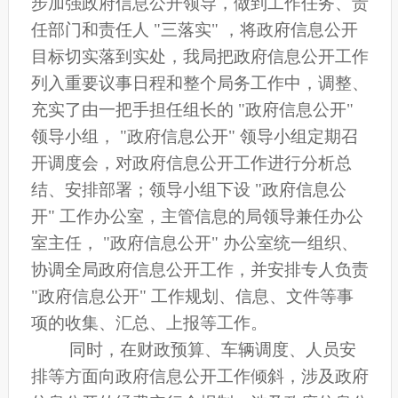
步加强政府信息
公开
领导，做到工作任务、责
任部门和责任人 "三落实" ，将政府信息
公开
目标切实落到实处，我局把政府信息
公开
工作
列入重要议事日程和整个局务工作中，
调整、
充实了由一把手担任组长的 "政府信息
公开
"
领导小组， "政府信息
公开
" 领导小组定期召
开调度会，对政府信息
公开
工作进行分析总
结、安排部署；领导小组下设 "政府信息
公
开
" 工作办公室，主管信息的局领导兼任办公
室主任， "政府信息
公开
" 办公室统一组织、
协调全局政府信息
公开
工作，并安排专人负责
"政府信息
公开
" 工作规划、信息、文件等事
项的收集、汇总、上报等工作。
同时，在财政预算、车辆调度、人员安
排等方面向政府信息
公开
工作倾斜，涉及政府