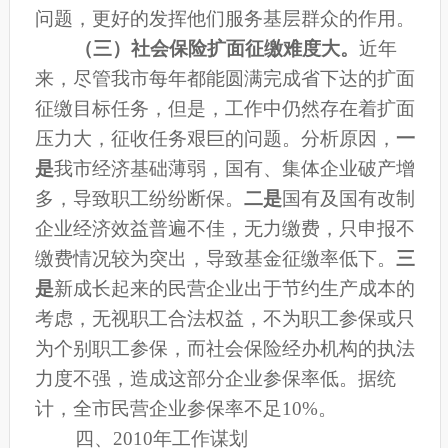
问题，更好的发挥他们服务基层群众的作用。
（三）社会保险扩面征缴难度大。
近年
来，尽管我市每年都能圆满完成省下达的扩面
征缴目标任务，但是，工作中仍然存在着扩面
压力大，征收任务艰巨的问题。分析原因，
一
是
我市经济基础薄弱，国有、集体企业破产增
多，导致职工纷纷断保。
二是
国有及国有改制
企业经济效益普遍不佳，无力缴费，只申报不
缴费情况较为突出，导致基金征缴率低下。
三
是
新成长起来的民营企业出于节约生产成本的
考虑，无视职工合法权益，不为职工参保或只
为个别职工参保，而社会保险经办机构的执法
力度不强，造成这部分企业参保率低。据统
计，全市民营企业参保率不足10%。
四、2010年
工作谋划