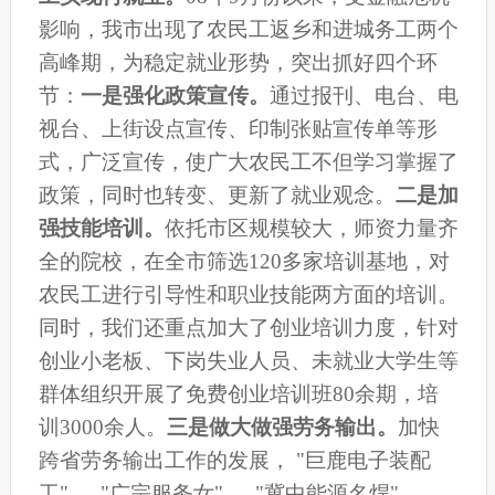
影响，我市出现了农民工返乡和进城务工两个
高峰期，为稳定就业形势，突出抓好四个环
节：
一是
强化政策宣传。
通过报刊、电台、电
视台、上街设点宣传、印制张贴宣传单等形
式，广泛宣传，使广大农民工不但学习掌握了
政策，同时也转变、更新了就业观念。
二是
加
强技能培训。
依托市区规模较大，师资力量齐
全的院校，在全市筛选120多家培训基地，对
农民工进行引导性和职业技能两方面的培训。
同时，我们还重点加大了创业培训力度，针对
创业小老板、下岗失业人员、未就业大学生等
群体组织开展了免费创业培训班80余期，培
训3000余人。
三是
做大做强劳务输出。
加快
跨省劳务输出工作的发展， "巨鹿电子装配
工" 、 "广宗服务女" 、 "冀中能源名焊" 、