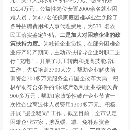
元、失业人员求职补贴244万元、
创业补贴
132.4万元，
公益性岗位安置2000余名就业困
难人员，为477名低保家庭困难毕业生免除了
各种招聘费用和人事代理费用，
为5331名农
民工落实鉴定补贴。
二是
加大对困难企业的政
策扶持力度。
为减轻企业负担，
在部分困难企
业停产转产期间，主动帮扶指导企业对职工进
行 "充电" ，开展了职工转岗和提高技能培训
工作，先后培训3700人次，帮助企业解决培
训资金700多万元
服务全市国企改革大局，积
极帮助符合条件的4家破产改制企业核销欠费
900多万元，帮助1家政策性破产企业节省一
次性企业离退休人员费用1300多万元。
积极
开展 "援企稳岗" 工作，
截至目前，全市认定
困难企业57家，涉及缓、减、免补贴资金