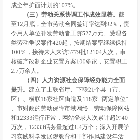
成全年扩面计划的107%。
（三）劳动关系协调工作成效显著。
截
至12月底，
全市劳动合同签订率达到92%，责
令用人单位补发劳动者工资527万元。
受理各
类劳动争议案件
420
起，
按期结案率继续保持
100％，
接待来人来访3779批12104人次，
审
核
破产改制
企业安置方案100
多
家，安置职工
2.7万余人
。
（四）人力资源社会保障经办能力全面
提升。
建立了上联省厅、下联21个县（市、
区）、横联18家社区街道及118家 "两定单位"
、市财政的劳动保障市域网络。
劳动保障网站
和12333运行正常，网站登录人次累计超过40
万次，12333话务量超过1.4万个；
深入开展学
习实践科学发展观教育和干部作风建设年活