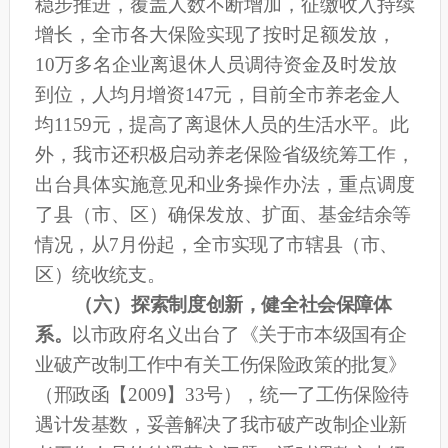
稳步推进，覆盖人数不断增加，征缴收入持续
增长，全市各大保险实现了按时足额发放，
10万多名
企业离退休人员调待资金及时发放
到位
，
人均月增资147元，目前全市养老金人
均1159元，提高了离退休人员的生活水平
。此
外，
我市还
积极启动养老保险省级统筹工作，
出台具体实施意见和业务操作办法，
重点调度
了县（市、区）确保发
放、扩面、基金结余等
情况，
从7月份起，全市实现了市辖县（市、
区）统收统支。
（六）
探索制度创新，健全社会保障体
系。
以市政府名义出台了《关于市本级国有企
业破产改制工作中有关工伤保险政策的批复》
（邢政函【2009】33号），统一了工伤保险待
遇计发基数，妥善解决了我市破产改制企业新