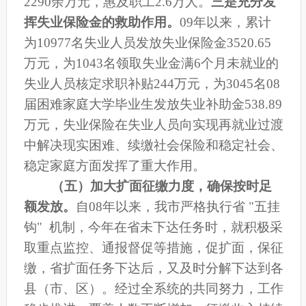
2290余万元，惠及职工2.6万人。
三是充分发
挥
失业保险金的救助作用。
09年以来，累计
为10977名失业人员发放失业保险金3520.65
万元，
为1043名领取失业金满6个月未就业的
失业人员核定求职补贴244万元，为
3045
名08
届
困难家庭大学毕业
生发放失业补助金
538.89
万元，
失业保险在失业人员向实现再就业过渡
中解决现实困难、续缴社会保险和稳定社会、
稳定家庭方面发挥了重大作用。
（五）
加大扩面征缴力度，确保按时足
额发放。
自08年以来，我市严格执行省 "五挂
钩" 机制，今年在省未下达任务时，就积极采
取重点监控、通报督促等措施，促扩面，保征
缴，省扩面任务下达后，又及时分解下达到各
县（市、区）。经过全系统的共同努力，工作