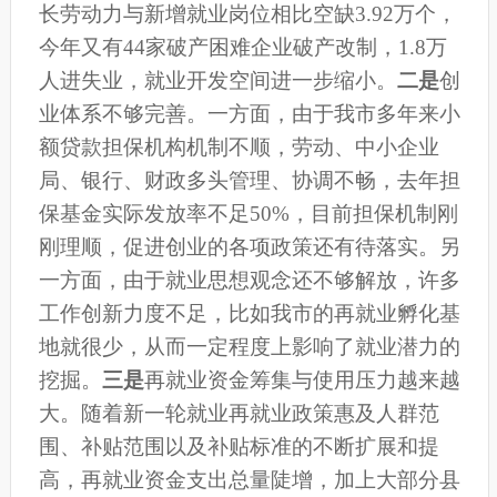
长劳动力与新增就业岗位相比空缺3.92万个，
今年又有44家破产困难企业破产改制，1.8万
人进失业
，
就业开发空间进一步缩小
。
二是
创
业体系不够完善。一方面，由于我市多年来小
额贷款担保机构机制不顺，劳动、中小企业
局、银行、财政多头管理、协调不畅，去年担
保基金实际发放率不足50%，目前担保机制刚
刚理顺，促进创业的各项政策还有待落实。另
一方面，由于就业思想观念还不够解放，许多
工作创新力度不足，比如我市的再就业孵化基
地就很少，从而一定程度上影响了就业潜力的
挖掘。
三是
再就业资金筹集与使用压力越来越
大。
随着新一轮就业再就业政策惠及人群范
围、补贴范围以及补贴标准的不断扩展和提
高，再就业资金支出总量陡增，加上大部分县