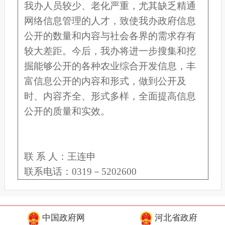
我办人员较少、老化严重，尤其缺乏精通
网络信息管理的人才，致使我办政府
信息
公开的
数量
和
内容与社会
各界
的需求存
有
较大差距
。
今后，我办将进一步搜集和挖
掘能够公开的各种农业综合开发信息，丰
富信息公开的内容和形式，
做到
公开
及
时
、
内容
齐全、形式多样，全面
提高信息
公开的
质量和实效
。
联 系 人：
王连申
联系电话：
0319
－
5202600
中国政府网
河北省政府