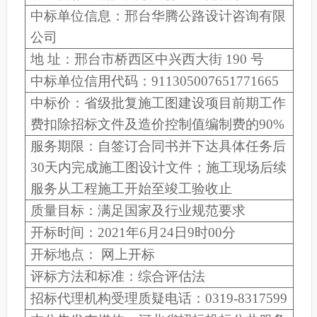
中标单位信息：
邢台华腾公路设计咨询有限
公司
地 址：邢台市桥西区中兴西大街 190 号
中标单位信用代码：911305007651771665
中标价：
省级批复施工图建设项目前期工作
费扣除招标文件及造价控制值编制费的90%
服务期限：自签订合同书并下达具体任务后
30天内完成施工图设计文件；施工现场后续
服务从工程施工开始至竣工验收止
质量目标：满足国家及行业规范要求
开标时间：202
1
年
6
月
24
日
9
时00分
开标地点： 网上开标
评标方法和标准：综合评估法
招标代理机构受理质疑电话：0319-8317599