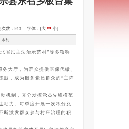
-广宗县东召乡板台集
览次数：913 字体：[
大
中
小
]
林业、水利
河北省民主法治示范村”等多项称
服务大厅，为群众提供医保代缴、
跑腿，成为服务党员群众的“主阵
联动机制，充分发挥党员先锋模范
生动力。每季度开展一次积分兑
不断激发群众参与村庄治理的积